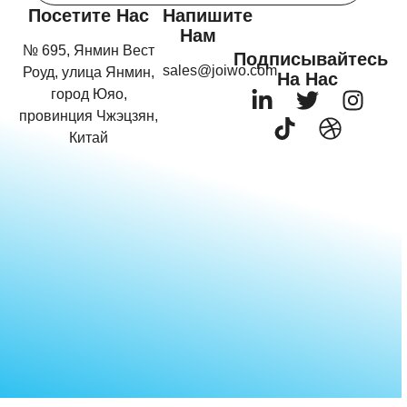
Посетите Нас
Напишите
Нам
№ 695, Янмин Вест
Подписывайтесь
sales@joiwo.com
Роуд, улица Янмин,
На Нас
город Юяо,
провинция Чжэцзян,
Китай