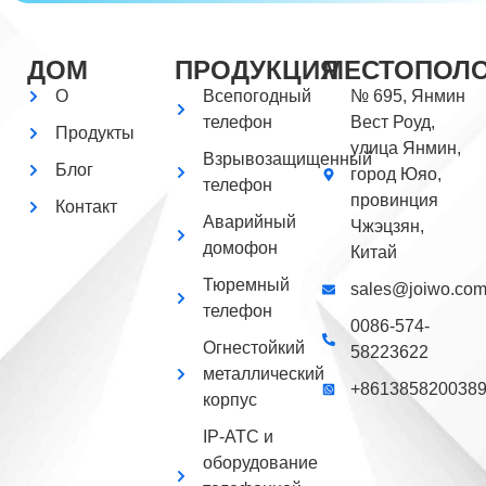
ДОМ
ПРОДУКЦИЯ
МЕСТОПОЛ
О
Всепогодный
№ 695, Янмин
телефон
Вест Роуд,
Продукты
улица Янмин,
Взрывозащищенный
Блог
город Юяо,
телефон
провинция
Контакт
Аварийный
Чжэцзян,
домофон
Китай
Тюремный
sales@joiwo.co
телефон
0086-574-
Огнестойкий
58223622
металлический
+861385820038
корпус
IP-АТС и
оборудование