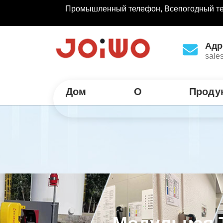
Промышленный телефон, Всепогодный те
Адр
sale
Дом
О
Проду