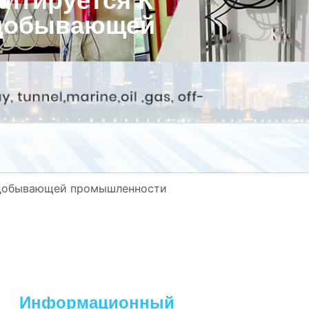
птируется К
одобывающей
нодобывающей промышленности
Информационный