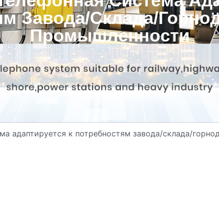
Телефонная Система Ада
ям Завода/склада/горн
Промышленности
ема адаптируется к потребностям завода/склада/гор