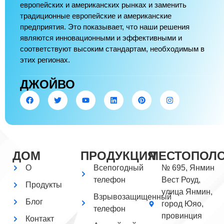
европейских и американских рынках и заменить
традиционные европейские и американские
предприятия. Это показывает, что наши решения
являются инновационными и эффективными и
соответствуют высоким стандартам, необходимым в
этих регионах.
ДЖОЙВО
ДОМ
ПРОДУКЦИЯ
МЕСТОПОЛ
О
Всепогодный
№ 695, Янмин
телефон
Вест Роуд,
Продукты
улица Янмин,
Взрывозащищенный
Блог
город Юяо,
телефон
провинция
Контакт