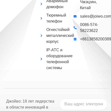
Аварийный
Чжэцзян,
домофон
Китай
Тюремный
sales@joiwo.co
телефон
0086-574-
Огнестойкий
58223622
металлический
+861385820038
корпус
IP-АТС и
оборудование
телефонной
системы
Джойво: 18 лет лидерства
в области инноваций в