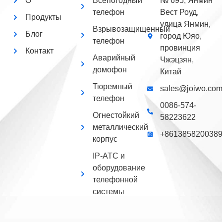
О
Всепогодный
№ 695, Янмин
телефон
Вест Роуд,
Продукты
улица Янмин,
Взрывозащищенный
Блог
город Юяо,
телефон
провинция
Контакт
Аварийный
Чжэцзян,
домофон
Китай
Тюремный
sales@joiwo.co
телефон
0086-574-
Огнестойкий
58223622
металлический
+861385820038
корпус
IP-АТС и
оборудование
телефонной
системы