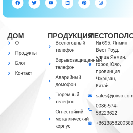
ДОМ
ПРОДУКЦИЯ
МЕСТОПОЛ
О
Всепогодный
№ 695, Янмин
телефон
Вест Роуд,
Продукты
улица Янмин,
Взрывозащищенный
Блог
город Юяо,
телефон
провинция
Контакт
Аварийный
Чжэцзян,
домофон
Китай
Тюремный
sales@joiwo.co
телефон
0086-574-
Огнестойкий
58223622
металлический
+861385820038
корпус