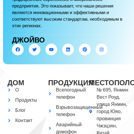
предприятия. Это показывает, что наши решения
являются инновационными и эффективными и
соответствуют высоким стандартам, необходимым в
этих регионах.
ДЖОЙВО
ДОМ
ПРОДУКЦИЯ
МЕСТОПОЛ
О
Всепогодный
№ 695, Янмин
телефон
Вест Роуд,
Продукты
улица Янмин,
Взрывозащищенный
Блог
город Юяо,
телефон
провинция
Контакт
Аварийный
Чжэцзян,
домофон
Китай