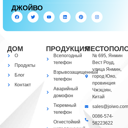
ДЖОЙВО
ДОМ
ПРОДУКЦИЯ
МЕСТОПОЛ
О
Всепогодный
№ 695, Янмин
телефон
Вест Роуд,
Продукты
улица Янмин,
Взрывозащищенный
Блог
город Юяо,
телефон
провинция
Контакт
Аварийный
Чжэцзян,
домофон
Китай
Тюремный
sales@joiwo.co
телефон
0086-574-
Огнестойкий
58223622