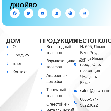
ДЖОЙВО
ДОМ
ПРОДУКЦИЯ
МЕСТОПОЛ
О
Всепогодный
№ 695, Янмин
телефон
Вест Роуд,
Продукты
улица Янмин,
Взрывозащищенный
Блог
город Юяо,
телефон
провинция
Контакт
Аварийный
Чжэцзян,
домофон
Китай
Тюремный
sales@joiwo.co
телефон
0086-574-
Огнестойкий
58223622
металлический