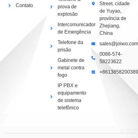
Street, cidade
Contato
prova de
de Yuyao,
explosão
província de
Intercomunicador
Zhejiang,
de Emergência
China
Telefone da
sales@joiwo.co
prisão
0086-574-
Gabinete de
58223622
metal contra
+861385820038
fogo
IP PBX e
equipamento
de sistema
telefônico