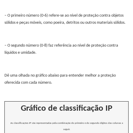
– O primeiro número (0-6) refere-se ao nível de proteção contra objetos
sólidos e peças móveis, como poeira, detritos ou outros materiais sólidos.
– O segundo número (0-8) faz referência ao nível de proteção contra
líquidos e umidade.
Dê uma olhada no gráfico abaixo para entender melhor a proteção
oferecida com cada número.
Gráfico de classificação IP
As classificações IP são representadas pela combinação do primeiro e do segundo dígitos das colunas a
seguir.