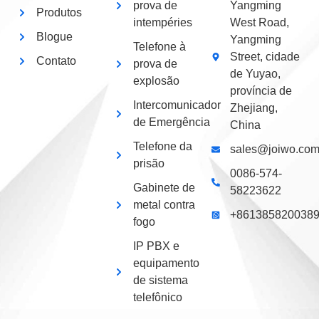
prova de
Yangming
Produtos
intempéries
West Road,
Blogue
Yangming
Telefone à
Street, cidade
Contato
prova de
de Yuyao,
explosão
província de
Intercomunicador
Zhejiang,
de Emergência
China
Telefone da
sales@joiwo.co
prisão
0086-574-
Gabinete de
58223622
metal contra
+861385820038
fogo
IP PBX e
equipamento
de sistema
telefônico