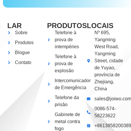
LAR
PRODUTOS
LOCAIS
Sobre
Telefone à
Nº 695,
prova de
Yangming
Produtos
intempéries
West Road,
Blogue
Yangming
Telefone à
Street, cidade
Contato
prova de
de Yuyao,
explosão
província de
Intercomunicador
Zhejiang,
de Emergência
China
Telefone da
sales@joiwo.co
prisão
0086-574-
Gabinete de
58223622
metal contra
+861385820038
fogo