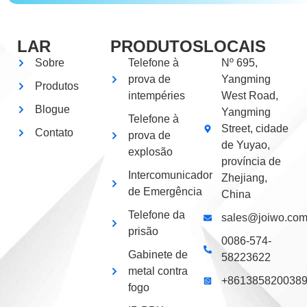
LAR
PRODUTOS
LOCAIS
Sobre
Telefone à
Nº 695,
prova de
Yangming
Produtos
intempéries
West Road,
Blogue
Yangming
Telefone à
Street, cidade
Contato
prova de
de Yuyao,
explosão
província de
Intercomunicador
Zhejiang,
de Emergência
China
Telefone da
sales@joiwo.co
prisão
0086-574-
Gabinete de
58223622
metal contra
+861385820038
fogo