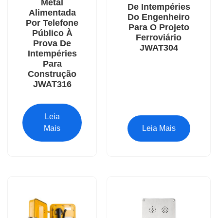
Metal
De Intempéries
Alimentada
Do Engenheiro
Por Telefone
Para O Projeto
Público À
Ferroviário
Prova De
JWAT304
Intempéries
Para
Construção
JWAT316
Leia
Mais
Leia Mais