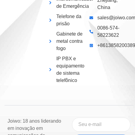
Zhejiang,
de Emergência
China
Telefone da
sales@joiwo.co
prisão
0086-574-
Gabinete de
58223622
metal contra
+861385820038
fogo
IP PBX e
equipamento
de sistema
telefônico
Joiwo: 18 anos liderando
em inovação em