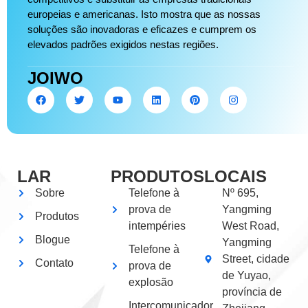
europeias e americanas. Isto mostra que as nossas
soluções são inovadoras e eficazes e cumprem os
elevados padrões exigidos nestas regiões.
JOIWO
LAR
PRODUTOS
LOCAIS
Sobre
Telefone à
Nº 695,
prova de
Yangming
Produtos
intempéries
West Road,
Blogue
Yangming
Telefone à
Street, cidade
Contato
prova de
de Yuyao,
explosão
província de
Intercomunicador