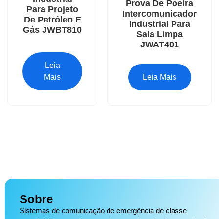
Prova De Poeira
Para Projeto
Intercomunicador
De Petróleo E
Industrial Para
Gás JWBT810
Sala Limpa
JWAT401
Leia
Mais
Leia Mais
Sobre
Sistemas de comunicação de emergência de classe