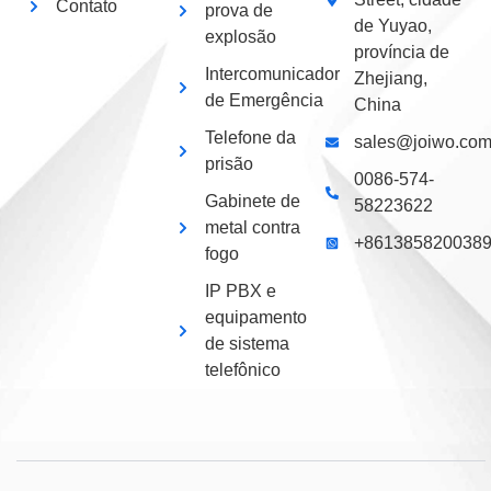
Contato
prova de
de Yuyao,
explosão
província de
Intercomunicador
Zhejiang,
de Emergência
China
Telefone da
sales@joiwo.co
prisão
0086-574-
Gabinete de
58223622
metal contra
+861385820038
fogo
IP PBX e
equipamento
de sistema
telefônico