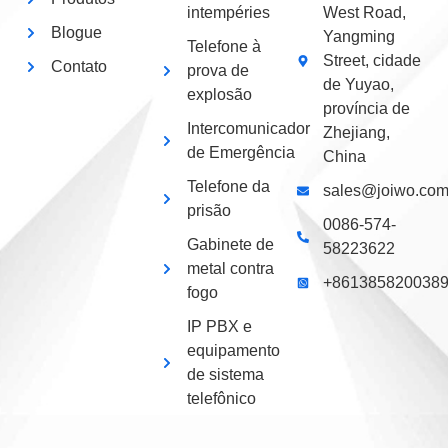
intempéries
West Road,
Blogue
Yangming
Telefone à
Street, cidade
Contato
prova de
de Yuyao,
explosão
província de
Intercomunicador
Zhejiang,
de Emergência
China
Telefone da
sales@joiwo.co
prisão
0086-574-
Gabinete de
58223622
metal contra
+861385820038
fogo
IP PBX e
equipamento
de sistema
telefônico