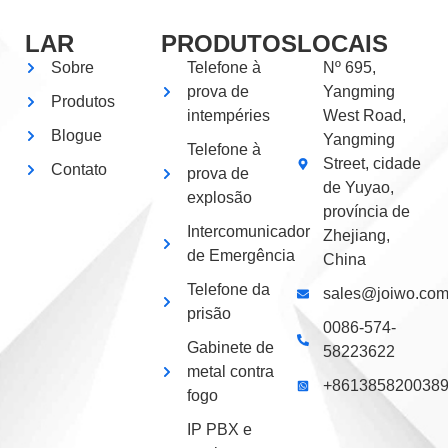
LAR
PRODUTOS
LOCAIS
Sobre
Telefone à
Nº 695,
prova de
Yangming
Produtos
intempéries
West Road,
Blogue
Yangming
Telefone à
Street, cidade
Contato
prova de
de Yuyao,
explosão
província de
Intercomunicador
Zhejiang,
de Emergência
China
Telefone da
sales@joiwo.co
prisão
0086-574-
Gabinete de
58223622
metal contra
+861385820038
fogo
IP PBX e