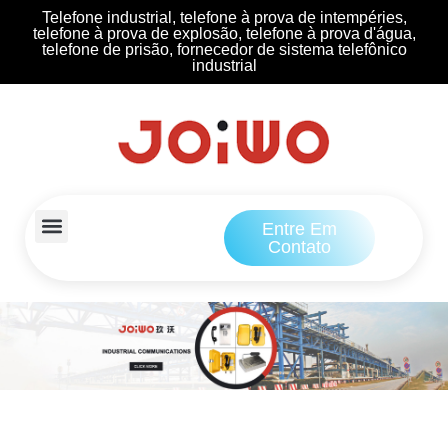
Telefone industrial, telefone à prova de intempéries,
telefone à prova de explosão, telefone à prova d'água,
telefone de prisão, fornecedor de sistema telefônico
industrial
Entre Em
Contato