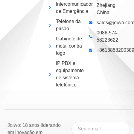
Intercomunicador
Zhejiang,
de Emergência
China
Telefone da
sales@joiwo.co
prisão
0086-574-
Gabinete de
58223622
metal contra
+861385820038
fogo
IP PBX e
equipamento
de sistema
telefônico
Joiwo: 18 anos liderando
em inovação em