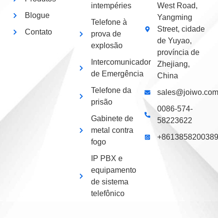
intempéries
West Road,
Blogue
Yangming
Telefone à
Street, cidade
Contato
prova de
de Yuyao,
explosão
província de
Intercomunicador
Zhejiang,
de Emergência
China
Telefone da
sales@joiwo.co
prisão
0086-574-
Gabinete de
58223622
metal contra
+861385820038
fogo
IP PBX e
equipamento
de sistema
telefônico