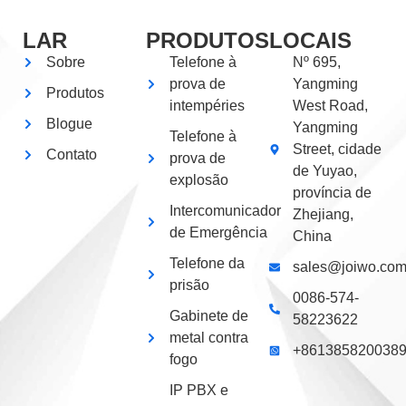
LAR
PRODUTOS
LOCAIS
Sobre
Telefone à
Nº 695,
prova de
Yangming
Produtos
intempéries
West Road,
Blogue
Yangming
Telefone à
Street, cidade
Contato
prova de
de Yuyao,
explosão
província de
Intercomunicador
Zhejiang,
de Emergência
China
Telefone da
sales@joiwo.co
prisão
0086-574-
Gabinete de
58223622
metal contra
+861385820038
fogo
IP PBX e