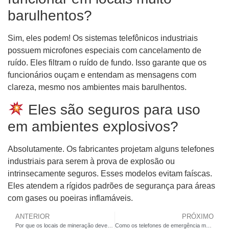
barulhentos?
Sim, eles podem! Os sistemas telefônicos industriais
possuem microfones especiais com cancelamento de
ruído. Eles filtram o ruído de fundo. Isso garante que os
funcionários ouçam e entendam as mensagens com
clareza, mesmo nos ambientes mais barulhentos.
Eles são seguros para uso
em ambientes explosivos?
Absolutamente. Os fabricantes projetam alguns telefones
industriais para serem à prova de explosão ou
intrinsecamente seguros. Esses modelos evitam faíscas.
Eles atendem a rígidos padrões de segurança para áreas
com gases ou poeiras inflamáveis.
ANTERIOR
PRÓXIMO
Por que os locais de mineração deveriam atualizar para telefones VoIP robustos para obter melhor confiabilidade?
Como os telefones de emergência montados na parede podem melhorar o tempo de resposta nas estações de transporte público?