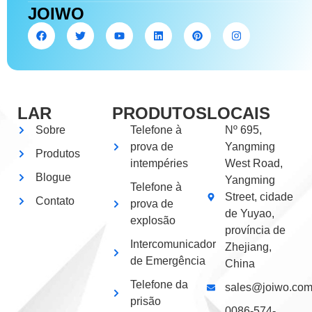
JOIWO
LAR
PRODUTOS
LOCAIS
Sobre
Telefone à
Nº 695,
prova de
Yangming
Produtos
intempéries
West Road,
Blogue
Yangming
Telefone à
Street, cidade
Contato
prova de
de Yuyao,
explosão
província de
Intercomunicador
Zhejiang,
de Emergência
China
Telefone da
sales@joiwo.co
prisão
0086-574-