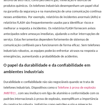
setores de alto risco, como petróleo e gás, mineração e fábricas de
produtos químicos. Os telefones industriais desempenham um papel vital
na garantia da segurança e na manutenção de uma comunicação contínua
nesses ambientes. Por exemplo, relatórios de incidentes anormais (AIRs) e
relatórios FLASH são frequentemente usados ​​para identificar riscos e
melhorar a resposta a incidentes. Os relatórios FLASH fornecem avisos
antecipados sobre ameaças imediatas, ajudando a evitar interrupções de
serviço. Estas ferramentas dependem fortemente de sistemas de
comunicação confiáveis ​​para funcionarem de forma eficaz. Sem telefones
industriais robustos, as equipes poderão enfrentar atrasos na resposta a
emergências, aumentando a probabilidade de acidentes.
O papel da durabilidade e da confiabilidade em
ambientes industriais
Durabilidade e confiabilidade não são negociáveis ​​quando se trata de
telefones industriais. Dispositivos como o
Telefone à prova de explosão
JWBT811
, com seu invólucro em liga de alumínio e conformidade com os
padrões internacionais à prova de explosão, exemplificam a importância
da construção robusta. Indústrias como petróleo e gás e mineração