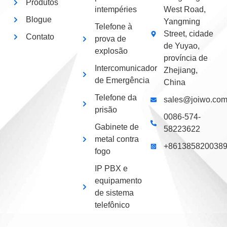
Produtos
intempéries
West Road,
Blogue
Yangming
Telefone à
Street, cidade
Contato
prova de
de Yuyao,
explosão
província de
Intercomunicador
Zhejiang,
de Emergência
China
Telefone da
sales@joiwo.co
prisão
0086-574-
Gabinete de
58223622
metal contra
+861385820038
fogo
IP PBX e
equipamento
de sistema
telefônico