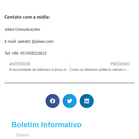
Contato com a mídia:
Joiwo Comunicações
E-mail:
sales02
@joiwo.com
Tel: +86-
057458223622
ANTERIOR
PRÓXIMO
A necessidade de telefones à prova de vandalismo, à prova de explosão e à prova d’água
Como os telefones públicos salvam vidas durante emergências
Boletim Informativo