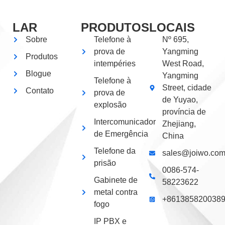
LAR
PRODUTOS
LOCAIS
Sobre
Telefone à
Nº 695,
prova de
Yangming
Produtos
intempéries
West Road,
Blogue
Yangming
Telefone à
Street, cidade
Contato
prova de
de Yuyao,
explosão
província de
Intercomunicador
Zhejiang,
de Emergência
China
Telefone da
sales@joiwo.co
prisão
0086-574-
Gabinete de
58223622
metal contra
+861385820038
fogo
IP PBX e