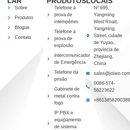
LAR
PRODUTOS
LOCAIS
Sobre
Telefone à
Nº 695,
prova de
Yangming
Produtos
intempéries
West Road,
Blogue
Yangming
Telefone à
Street, cidade
Contato
prova de
de Yuyao,
explosão
província de
Intercomunicador
Zhejiang,
de Emergência
China
Telefone da
sales@joiwo.co
prisão
0086-574-
Gabinete de
58223622
metal contra
+861385820038
fogo
IP PBX e
equipamento
de sistema