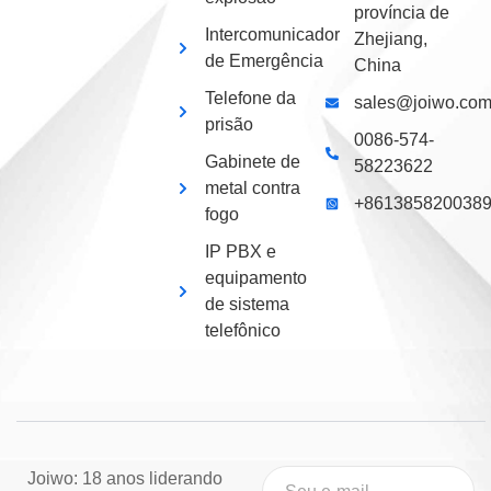
província de
Intercomunicador
Zhejiang,
de Emergência
China
Telefone da
sales@joiwo.co
prisão
0086-574-
Gabinete de
58223622
metal contra
+861385820038
fogo
IP PBX e
equipamento
de sistema
telefônico
Joiwo: 18 anos liderando