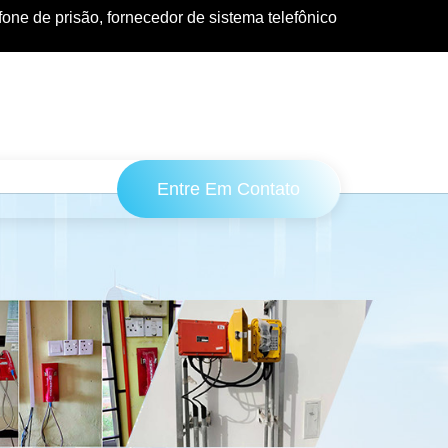
efone de prisão, fornecedor de sistema telefônico
Entre Em Contato