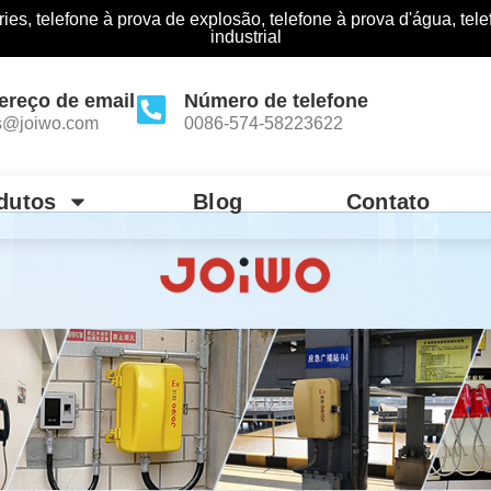
ries, telefone à prova de explosão, telefone à prova d'água, tel
industrial
ereço de email
Número de telefone
s@joiwo.com
0086-574-58223622
dutos
Blog
Contato