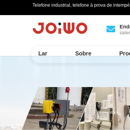
Telefone industrial, telefone à prova de intempé
End
sale
Lar
Sobre
Pro