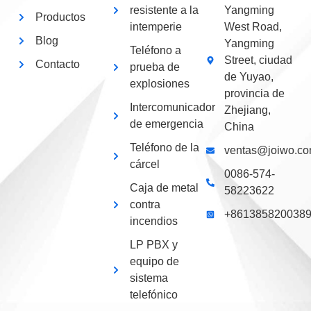
resistente a la
Yangming
Productos
intemperie
West Road,
Blog
Yangming
Teléfono a
Street, ciudad
Contacto
prueba de
de Yuyao,
explosiones
provincia de
Intercomunicador
Zhejiang,
de emergencia
China
Teléfono de la
ventas@joiwo.c
cárcel
0086-574-
Caja de metal
58223622
contra
+861385820038
incendios
LP PBX y
equipo de
sistema
telefónico