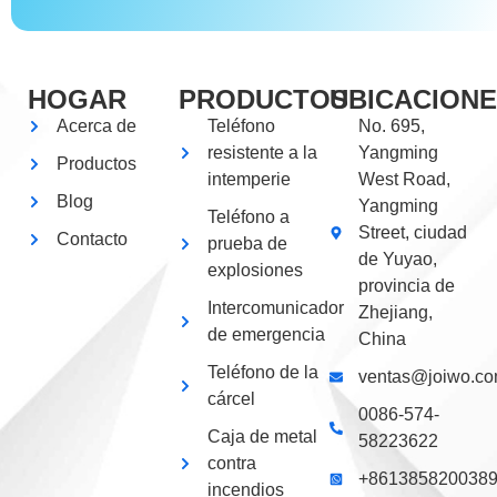
HOGAR
PRODUCTOS
UBICACION
Acerca de
Teléfono
No. 695,
resistente a la
Yangming
Productos
intemperie
West Road,
Blog
Yangming
Teléfono a
Street, ciudad
Contacto
prueba de
de Yuyao,
explosiones
provincia de
Intercomunicador
Zhejiang,
de emergencia
China
Teléfono de la
ventas@joiwo.c
cárcel
0086-574-
Caja de metal
58223622
contra
+861385820038
incendios