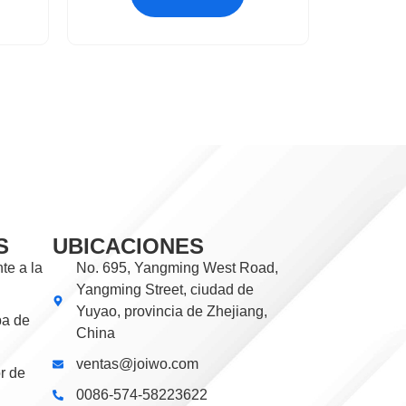
S
UBICACIONES
te a la
No. 695, Yangming West Road,
Yangming Street, ciudad de
Yuyao, provincia de Zhejiang,
ba de
China
ventas@joiwo.com
r de
0086-574-58223622