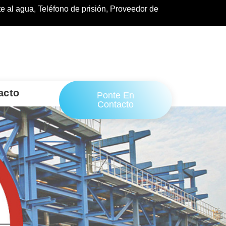
te al agua, Teléfono de prisión, Proveedor de
o
acto
Ponte En
Contacto