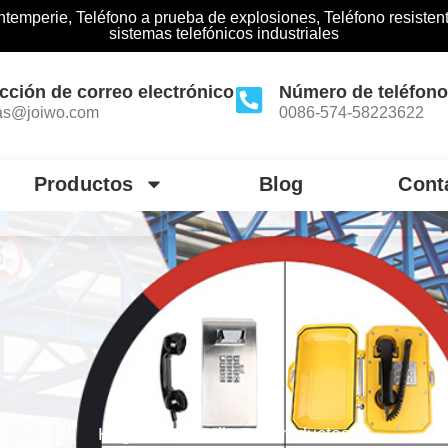
a intemperie, Teléfono a prueba de explosiones, Teléfono resisten
sistemas telefónicos industriales
cción de correo electrónico
Número de teléfon
as@joiwo.com
0086-574-58223622
Productos
Blog
Cont
Hogar
Detalle De Productos