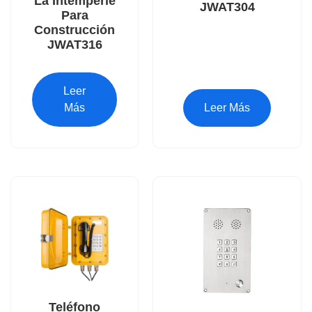
La Intemperie
JWAT304
Para
Construcción
JWAT316
Leer
Más
Leer Más
Teléfono