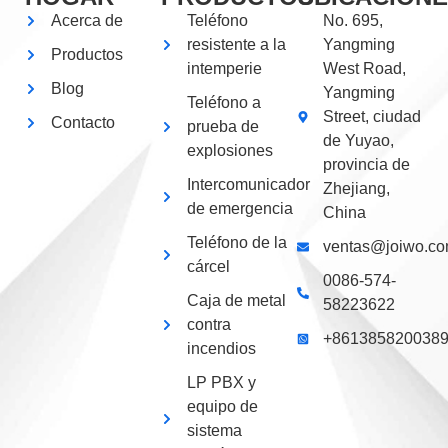
Acerca de
Teléfono
No. 695,
resistente a la
Yangming
Productos
intemperie
West Road,
Blog
Yangming
Teléfono a
Street, ciudad
Contacto
prueba de
de Yuyao,
explosiones
provincia de
Intercomunicador
Zhejiang,
de emergencia
China
Teléfono de la
ventas@joiwo.c
cárcel
0086-574-
Caja de metal
58223622
contra
+861385820038
incendios
LP PBX y
equipo de
sistema