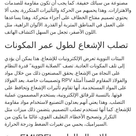
مصنوعة من سبائك خفيفة. كما يجب أن تكون مقاومة للصدمات
والاهتزازات. وهذا يحميهم من الحركة والتأثيرات المتكررة. يجب ألا
يحتوي تصميم مفتاح الخطاف على أجزاء متحركة. وهذا يساعدها
على العمل في المناطق المتربة أو القذرة. الألوان الزاهية، مثل
اللون الأصفر، تجعل من السهل اكتشاف الهاتف.
تصلب الإشعاع لطول عمر المكونات
البيئات النووية تعرض الإلكترونيات للإشعاع. هذا يمكن أن يؤدي
إلى تلف المكونات العادية. تصف "الصلابة النووية" قدرة النظام
على النجاة من الإشعاع. يحقق المصنعون ذلك من خلال مواد
وتصميمات خاصة. يعد الفولاذ RPV والفولاذ المقاوم للصدأ أمثلة
على المواد المستخدمة. أنها تقاوم تأثيرات الإشعاع وتحافظ على
قوتها. بالنسبة للرقائق الإلكترونية، يستخدم المصممون عملية
التصلب. وهذا يعني أنهم يعدلون التصنيع لاستخدام مواد مقاومة
للإشعاع. كما أنها تستخدم تصلب التصميم. يتضمن ذلك ميزات مثل
التكرار وتصحيح الأخطاء. التغليف القوي، غالبًا ما يكون من
السيراميك، يحمي من تغيرات الضغط ودرجة الحرارة.