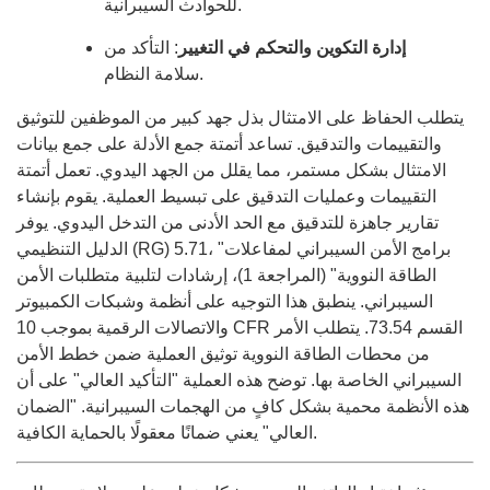
للحوادث السيبرانية.
إدارة التكوين والتحكم في التغيير
: التأكد من
سلامة النظام.
يتطلب الحفاظ على الامتثال بذل جهد كبير من الموظفين للتوثيق
والتقييمات والتدقيق. تساعد أتمتة جمع الأدلة على جمع بيانات
الامتثال بشكل مستمر، مما يقلل من الجهد اليدوي. تعمل أتمتة
التقييمات وعمليات التدقيق على تبسيط العملية. يقوم بإنشاء
تقارير جاهزة للتدقيق مع الحد الأدنى من التدخل اليدوي. يوفر
الدليل التنظيمي (RG) 5.71، "برامج الأمن السيبراني لمفاعلات
الطاقة النووية" (المراجعة 1)، إرشادات لتلبية متطلبات الأمن
السيبراني. ينطبق هذا التوجيه على أنظمة وشبكات الكمبيوتر
والاتصالات الرقمية بموجب 10 CFR القسم 73.54. يتطلب الأمر
من محطات الطاقة النووية توثيق العملية ضمن خطط الأمن
السيبراني الخاصة بها. توضح هذه العملية "التأكيد العالي" على أن
هذه الأنظمة محمية بشكل كافٍ من الهجمات السيبرانية. "الضمان
العالي" يعني ضمانًا معقولًا بالحماية الكافية.