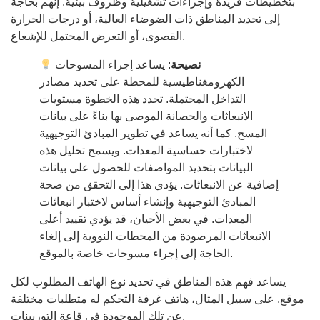
بتخطيطات فريدة وإجراءات تشغيلية وظروف بيئية. إنهم بحاجة
إلى تحديد المناطق ذات الضوضاء العالية، أو درجات الحرارة
القصوى، أو التعرض المحتمل للإشعاع.
نصيحة
: يساعد إجراء المسوحات
الكهرومغناطيسية للمحطة على تحديد مصادر
التداخل المحتملة. تحدد هذه الخطوة مستويات
الانبعاثات والحصانة الموصى بها بناءً على بيانات
المسح. كما أنه يساعد في تطوير المبادئ التوجيهية
لاختبارات حساسية المعدات. ويسمح تحليل هذه
البيانات بتحديد المواصفات للحصول على بيانات
إضافية عن الانبعاثات. يؤدي هذا إلى التحقق من صحة
المبادئ التوجيهية وإنشاء أساس لاختبار انبعاثات
المعدات. في بعض الأحيان، قد يؤدي تقييد أعلى
الانبعاثات المرصودة من المحطات النووية إلى إلغاء
الحاجة إلى إجراء مسوحات خاصة بالموقع.
يساعد فهم هذه المناطق في تحديد نوع الهاتف المطلوب لكل
موقع. على سبيل المثال، هاتف غرفة التحكم له متطلبات مختلفة
عن تلك الموجودة في قاعة التوربينات.