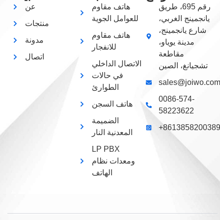
رقم 695، طريق
هاتف مقاوم
عن
يانجمينج الغربي،
للعوامل الجوية
منتجات
شارع يانجمينج،
هاتف مقاوم
مدونة
مدينة يوياو،
للانفجار
مقاطعة
اتصال
الاتصال الداخلي
تشجيانغ، الصين
في حالات
sales@joiwo.co
الطوارئ
0086-574-
هاتف السجن
58223622
الضميمة
+861385820038
المعدنية النار
LP PBX
ومعدات نظام
الهاتف