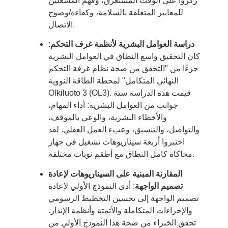
ركزوا على الوقت المستغرق، وفهم المشغلين
للمعايير المتعلقة بالسلامة، وكفاءة/وضوح
الاتصال.
دراسة العوامل البشرية لأنظمة غرف التحكم
:
كان التحقيق واسع النطاق في العوامل البشرية
جزءًا من "التحقق من صحة نظام غرفة التحكم
النهائي المتكامل" لمحطة الطاقة النووية
Olkiluoto 3 (OL3). قيمت هذه الدراسة ستة
جوانب من العوامل البشرية: أداء المهام،
والأخطاء البشرية، والوعي بالموقف،
والتواصل، والتنسيق، وعبء العمل العقلي. لقد
اختبروا أربعة سيناريوهات تشغيل في جهاز
محاكاة كامل النطاق مع أطقم نوبات مختلفة.
المقارنة المبنية على السيناريوهات لإعادة
تصميم الواجهة
: أدى النموذج الأولي لإعادة
تصميم الواجهة إلى تحسين التخطيط الرسومي
والإجراءات المتكاملة والأتمتة وأنظمة الإنذار.
تحقق الخبراء من صحة هذا النموذج الأولي من