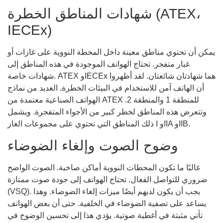
شهادات المناطق الخطرة (ATEX،
IECEx)
يمكن أن تحتوي مناطق معينة داخل المحطة النووية على غازات أو
غبار متفجر. تحتاج الهواتف الموجودة في هذه المناطق إلى
شهادات خاصة. ATEX وIECEx هما شهادتان شائعتان. لقد أظهروا
أن الهاتف آمن للاستخدام في البيئات الخطرة. العديد من نماذج
الهواتف الصناعية معتمدة من ATEX للمنطقة 1 والمنطقة 2.
وتتعرض هذه المناطق لخطر كبير من الأجواء المتفجرة. ويشمل
ذلك المناطق التي تحتوي على مجموعات الغاز I وIIA وIIB.
وضوح الصوت وإلغاء الضوضاء
غالبًا ما تكون المحطات النووية أماكن صاخبة. الصوت الواضح
ضروري للتواصل الفعال. تحتاج الهواتف إلى جودة صوت ممتازة
(VSQ). يجب أن يكون لديهم أيضًا ميزات إلغاء الضوضاء. وهذا
يساعد على تصفية الضوضاء في الخلفية. حتى أن بعض الهواتف
تأتي مثبتة في أغطية صوتية. يؤدي هذا إلى تحسين الوضوح في