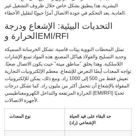
البشرية. هذا ينطبق بشكل خاص خلال ظروف التشغيل غير
العادية. يعد التحكم في جودة الاتصال أمرًا حيويًا لتقليل الأخطاء.
التحديات البيئية: الإشعاع ودرجة
الحرارة وEMI/RFI
تمثل المحطات النووية بيئات قاسية. تشكل الخرسانة السميكة
وحديد التسليح والفولاذ هياكل المصنع. هذه المواد تمنع الإشارات
اللاسلكية. وهذا يخلق "مناطق ميتة" حيث يكون الاتصال صعبًا.
تواجه المعدات أيضًا التعرض للإشعاع. معظم الإلكترونيات التجارية
تعيش فقط من 500 إلى 1000 راد. ومع ذلك، يمكن للإلكترونيات
المقواة بالإشعاع أن تتحمل أكثر من مليون راد. كما تشكل درجات
الحرارة المرتفعة والتداخل الكهرومغناطيسي (EMI/RFI) تحديًا
لأجهزة الاتصالات.
حد البقاء على قيد الحياة
نوع المعدات
الإشعاعي (راد)