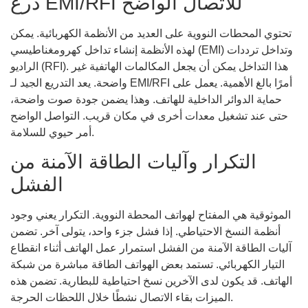
درع EMI/RFI للاتصال الواضح
تحتوي المحطات النووية على العديد من الأنظمة الكهربائية. يمكن
لهذه الأنظمة إنشاء تداخل كهرومغناطيسي (EMI) وتداخل ترددات
الراديو (RFI). هذا التداخل يمكن أن يجعل المكالمات الهاتفية غير
واضحة. يعد التدريع الجيد لـ EMI/RFI أمرًا بالغ الأهمية. يعمل على
حماية الدوائر الداخلية للهاتف. وهذا يضمن جودة صوت واضحة،
حتى عند تشغيل معدات أخرى في مكان قريب. التواصل الواضح
أمر حيوي للسلامة.
التكرار وآليات الطاقة الآمنة من
الفشل
الموثوقية هي المفتاح لهواتف المحطة النووية. التكرار يعني وجود
أنظمة النسخ الاحتياطي. إذا فشل جزء واحد، يتولى آخر. تضمن
آليات الطاقة الآمنة من الفشل استمرار عمل الهاتف أثناء انقطاع
التيار الكهربائي. تستمد بعض الهواتف الطاقة مباشرة من شبكة
الهاتف. قد يكون لدى الآخرين نسخ احتياطية للبطارية. تضمن هذه
الميزات بقاء الاتصال نشطًا خلال اللحظات الحرجة.