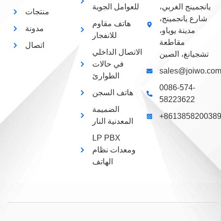
يانجمينج الغربي،
للعوامل الجوية
منتجات
شارع يانجمينج،
هاتف مقاوم
مدونة
مدينة يوياو،
للانفجار
مقاطعة
اتصال
الاتصال الداخلي
تشجيانغ، الصين
في حالات
sales@joiwo.co
الطوارئ
0086-574-
هاتف السجن
58223622
الضميمة
+861385820038
المعدنية النار
LP PBX
ومعدات نظام
الهاتف