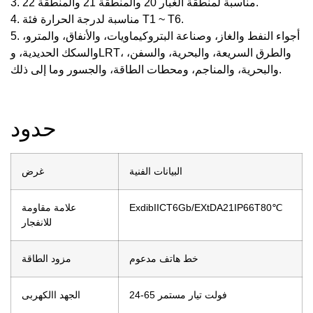
3. مناسبة لمنطقة الغبار 20 والمنطقة 21 والمنطقة 22.
4. مناسبة لدرجة الحرارة فئة T1 ~ T6.
5. أجواء النفط والغاز، وصناعة البتروكيماويات، والأنفاق، والمترو،
والسكك الحديدية، وLRT، والطرق السريعة، والبحرية، والسفن،
والبحرية، والمناجم، ومحطات الطاقة، والجسور وما إلى ذلك.
حدود
البيانات الفنية
غرض
ExdibIICT6Gb/EXtDA21IP66T80℃
علامة مقاومة
للانفجار
خط هاتف مدعوم
مزود الطاقة
24-65 فولت تيار مستمر
الجهد االكهربى