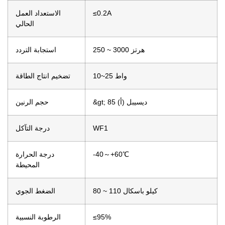
≤0.2A
الاستعداد العمل
الحالي
250 ~ 3000 هرتز
استجابة التردد
10~25 واط
تضخيم انتاج الطاقة
&gt; 85 ديسيبل (أ)
حجم الرنين
WF1
درجة التآكل
-40～+60℃
درجة الحرارة
المحيطة
80 ~ 110 كيلو باسكال
الضغط الجوي
≤95%
الرطوبة النسبية