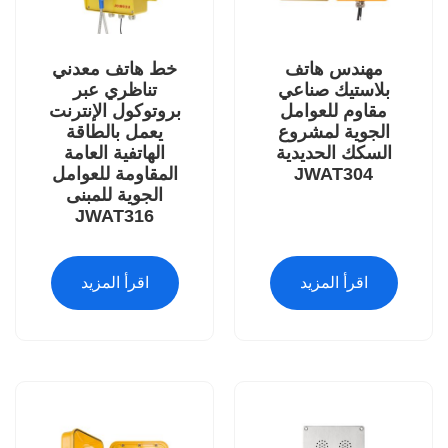
مهندس هاتف
خط هاتف معدني
بلاستيك صناعي
تناظري عبر
مقاوم للعوامل
بروتوكول الإنترنت
الجوية لمشروع
يعمل بالطاقة
السكك الحديدية
الهاتفية العامة
JWAT304
المقاومة للعوامل
الجوية للمبنى
JWAT316
اقرأ المزيد
اقرأ المزيد