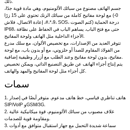
ذلك.
جسم الهاتف مصنوع من سبائك الألومنيوم، وهي مادة قوية جدًا،
مع لوحة مفاتيح كاملة من سبائك الزنك تحتوي على 15 زرًا (0-
9،*،#، إعادة الاتصال، فلاش، SOS، كتم الصوت) درجة الحماية
IP68، حتى مع فتح الباب. يساهم الباب في الحفاظ على نظافة
الأجزاء الداخلية مثل الهاتف ولوحة المفاتيح.
تتوفر العديد من الإصدارات، مع تخصيص الألوان، مع سلك مدرع
من الفولاذ المقاوم للصدأ أو حلزوني، مع أو بدون باب، مع لوحة
مفاتيح، بدون لوحة مفاتيح وعند الطلب مع أزرار وظيفية إضافية.
يتم إنتاج أجزاء الهاتف عن طريق التصنيع الذاتي، ويمكن تخصيص
كل أجزاء مثل لوحة المفاتيح والمهد والهاتف.
سمات
1. هاتف تناظري قياسي، خط هاتف مدعوم. متوفر أيضًا في إصدار
SIP/VoIP وGSM/3G.
2. غلاف مصبوب من سبائك الألومنيوم، قوة ميكانيكية عالية
ومقاومة قوية للصدمات.
3. سماعة شديدة التحمل مع جهاز استقبال متوافق مع أدوات