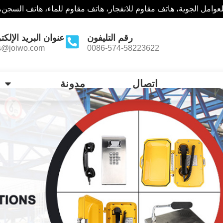
وامل الجوية، هاتف مقاوم للانفجار، هاتف مقاوم للماء، هاتف السجن،
رقم التليفون
عنوان البريد الإلكت
s@joiwo.com
0086-574-58223622
اتصال
مدونة