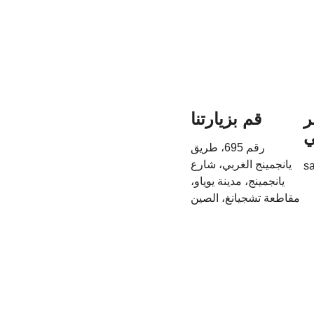
ر
قم بزيارتنا
ي
رقم 695، طريق
يانجمينج الغربي، شارع
s
يانجمينج، مدينة يوياو،
مقاطعة تشجيانغ، الصين