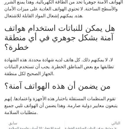
الهواتف الآمنة جوهريا تحد من الطاقة الكهربائية. وهذا يمنع الشرر
والأسطح الساخنة. لا تحتوي الهواتف العادية على ميزات الأمان
هذه. يمكنهم إشعال المواد القابلة للاشتعال.
هل يمكن للنباتات استخدام هواتف
آمنة بشكل جوهري في أي منطقة
خطرة؟
لا، لا يمكنهم ذلك. كل هاتف لديه شهادة محددة. هذه الشهادة
تطابقها مع بعض المناطق الخطرة. يجب أن تستخدم النباتات
الجهاز الصحيح لكل منطقة.
من يضمن أن هذه الهواتف آمنة؟
تقوم المنظمات المستقلة باختبار هذه الأجهزة واعتمادها. إنهم
يتبعون معايير دولية صارمة. وهذا يضمن أن الهواتف تلبي جميع
متطلبات السلامة.
التالي
سابق
كيفية بناء نظام هاتف طوارئ موثوق به في البيئات الصناعية الخطرة
لماذا تتطلب مصانع البتروكيماويات هواتف مقاومة للانفجار: 10 أسباب حاسمة للسلامة