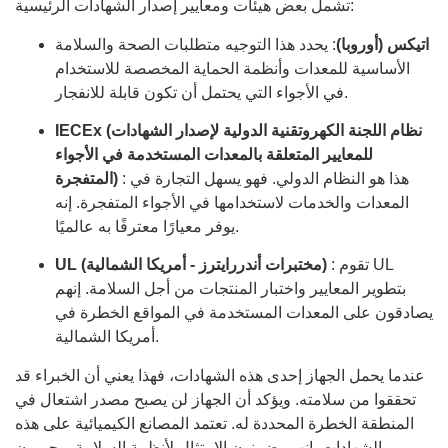
تشمل بعض هيئات ومعايير إصدار الشهادات الرئيسية:
اتيكس (أوروبا)
: يحدد هذا التوجيه متطلبات الصحة والسلامة
الأساسية للمعدات وأنظمة الحماية المخصصة للاستخدام
في الأجواء التي يحتمل أن تكون قابلة للانفجار.
IECEx (نظام اللجنة الكهروتقنية الدولية لإصدار الشهادات
للمعايير المتعلقة بالمعدات المستخدمة في الأجواء
: هذا هو النظام الدولي. فهو يسهل التجارة في
المتفجرة)
المعدات والخدمات لاستخدامها في الأجواء المتفجرة. إنه
يوفر معيارًا معترفًا به عالميًا.
: تقوم UL
UL (مختبرات أندررايترز - أمريكا الشمالية)
بتطوير المعايير واختبار المنتجات من أجل السلامة. إنهم
يصادقون على المعدات المستخدمة في المواقع الخطرة في
أمريكا الشمالية.
عندما يحمل الجهاز إحدى هذه الشهادات، فهذا يعني أن الخبراء قد
تحققوا من سلامته. ويؤكد أن الجهاز لن يصبح مصدر اشتعال في
المنطقة الخطرة المحددة له. تعتمد المصانع الكيميائية على هذه
الشهادات. إنهم يضمنون الامتثال لأنظمة السلامة ويحميون