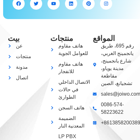
المواقع
منتجات
بيت
رقم 695، طريق
هاتف مقاوم
عن
يانجمينج الغربي،
للعوامل الجوية
منتجات
شارع يانجمينج،
هاتف مقاوم
مدونة
مدينة يوياو،
للانفجار
مقاطعة
اتصال
الاتصال الداخلي
تشجيانغ، الصين
في حالات
sales@joiwo.co
الطوارئ
0086-574-
هاتف السجن
58223622
الضميمة
+861385820038
المعدنية النار
LP PBX