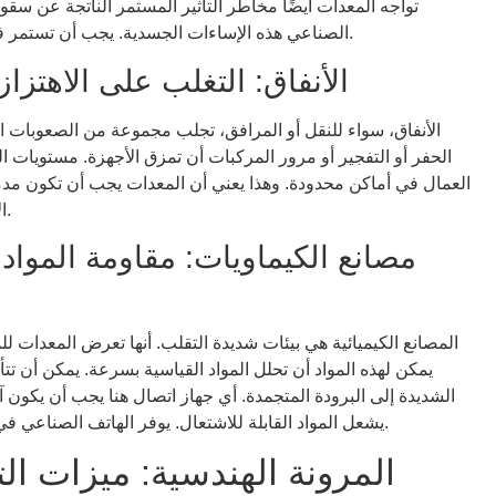
تواجه المعدات أيضًا مخاطر التأثير المستمر الناتجة عن سقوط
الصناعي هذه الإساءات الجسدية. يجب أن تستمر في العمل بشكل موثوق في مثل هذه البيئة الصعبة.
الأنفاق: التغلب على الاهتزا
الأنفاق، سواء للنقل أو المرافق، تجلب مجموعة من الصعوبات ال
الحفر أو التفجير أو مرور المركبات أن تمزق الأجهزة. مستويات ا
العمال في أماكن محدودة. وهذا يعني أن المعدات يجب أن تكون مدمج
الأضرار الناجمة عن الصدمات أو الخدوش العرضية.
مصانع الكيماويات: مقاومة المواد
المصانع الكيميائية هي بيئات شديدة التقلب. أنها تعرض المعدات للم
يمكن لهذه المواد أن تحلل المواد القياسية بسرعة. يمكن أن تت
الشديدة إلى البرودة المتجمدة. أي جهاز اتصال هنا يجب أن يكون
يشعل المواد القابلة للاشتعال. يوفر الهاتف الصناعي في هذه الإعدادات الأمان الأساسي والدعم التشغيلي.
المرونة الهندسية: ميزات ال