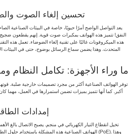
تحسين إلغاء الصوت والض
يعد التواصل الواضح أمرًا حيويًا، خاصة في البيئات الصناعية الص
النفق! تتميز هذه الهواتف بمكبرات صوت قوية. إنهم يقطعون ضجيج 
هذه الميكروفونات غالبًا على تقنية إلغاء الضوضاء. تعمل هذه ال
المتحدث. وهذا يضمن سماع الرسائل بوضوح، حتى في البيئات الأع
ما وراء الأجهزة: تكامل النظام وم
توفر الهواتف الصناعية أكثر من مجرد تصميمات خارجية صلبة. قوتهم
أكبر. كما أنها تتميز بميزات تضمن استمرارها في العمل، مهما كان ا
إمدادات الطاقة
تخيل انقطاع التيار الكهربائي في منجم. يصبح الاتصال بالغ الأه
الهواتف الصناعية هذه المشكلة باستخدام حلول الطاقة الذك