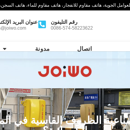
وامل الجوية، هاتف مقاوم للانفجار، هاتف مقاوم للماء، هاتف السجن،
رقم التليفون
عنوان البريد الإلكت
s@joiwo.com
0086-574-58223622
اتصال
مدونة
اعية الظروف القاسية في المن