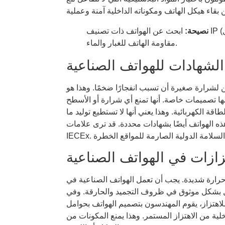
نصيحة:
ابحث عن الهواتف ذات تصنيف IP (حماية الدخول) مثل IP66 أو IP67. تخبرك هذه التقييمات بمدى
مقاومة الهاتف للغبار والماء.
الشهادات للهواتف الصناعية
ن لشرارة صغيرة أن تسبب انفجارًا ضخمًا. وهذا هو
ها تصميمات خاصة. أنها تمنع أي شرارة أو الأسطح
قة الكهربائية. وهذا يعني أنها لا تستطيع توليد ما
لهواتف أيضًا بشهادات محددة. قد ترى علامات ATEX أو
زازات في الهواتف الصناعية
ة حرارة شديدة. يجب أن تعمل الهواتف الصناعية في
 بشكل موثوق في ظروف التجميد والحارقة. وفي
اهتزاز، يقوم المهندسون بتصميم الهواتف بحوامل
ية من الاهتزاز المستمر. وهذا يمنع المكونات من