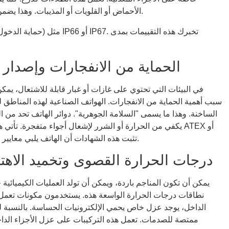
الأحماض أو القلويات أو المذيبات. وهذا يضمن بقاء هيكل الهاتف ومكوناته الداخلية آمنة وعملية.
الحماية من الانفجارات وإصدار 
في البيئات التي تحتوي على غازات أو غبار قابلة للاشتعال، يمك
سبب أهمية الحماية من الانفجارات. الهواتف الصناعية لهذه المناطق ل
الساخنة. وهذا ما يسمى "السلامة الجوهرية". دوائر الهاتف تحد من الطا
يكفي من الحرارة أو الشرر لإشعال أجواء متفجرة. تأتي هذه ا
IECEx. تثبت هذه الشهادات أن الهاتف يلبي معايير السلامة الدولية الصارمة للمواقع الخطرة.
درجات الحرارة القصوى وتخميد الاهت
يمكن أن تكون المناجم باردة، ويمكن أن تولد العمليات الكيميائي
نطاقات درجات الحرارة الواسعة هذه. يستخدمون مكونات تعمل
الداخل، يوجد عزل خاص يحمي الإلكترونيات الحساسة. بالنسبة لل
ممتصة للصدمات. تعمل هذه التركيبات على عزل الأجزاء الداخل