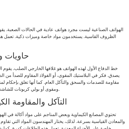
الهواتف الصناعية ليست مجرد هواتف عادية في الحالات الصعبة. يقو
الظروف القاسية. يستخدمون مواد خاصة وميزات ذكية. تعمل هذه 
حاويات وم
خط الدفاع الأول لهذه الهواتف هو غلافها الخارجي الصلب. يقوم ا
يصدق. فكر في البلاستيك المقوى، أو الفولاذ المقاوم للصدأ من الدر
مقاومة للصدمات والسحق والتآكل العام. كما أنها تغلق بإحكام لمنع
ومقوى أو بولي كربونات للشاشة ولوحة المفاتيح. وهذا يحمي من الخدوش والكسر.
التآكل والمقاومة الك
تحتوي المصانع الكيماوية وبعض المناجم على مواد أكالة في الهو
والمعادن القياسية بسرعة. لذلك، يختار المهندسون المواد التي تقاوم 
خاصة على الأجزاء المعدنية. تعمل هذه الطلاءات كدرع. كما يقوم