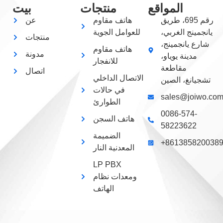
المواقع
منتجات
بيت
رقم 695، طريق
هاتف مقاوم
عن
يانجمينج الغربي،
للعوامل الجوية
منتجات
شارع يانجمينج،
هاتف مقاوم
مدونة
مدينة يوياو،
للانفجار
مقاطعة
اتصال
الاتصال الداخلي
تشجيانغ، الصين
في حالات
sales@joiwo.co
الطوارئ
0086-574-
هاتف السجن
58223622
الضميمة
+861385820038
المعدنية النار
LP PBX
ومعدات نظام
الهاتف