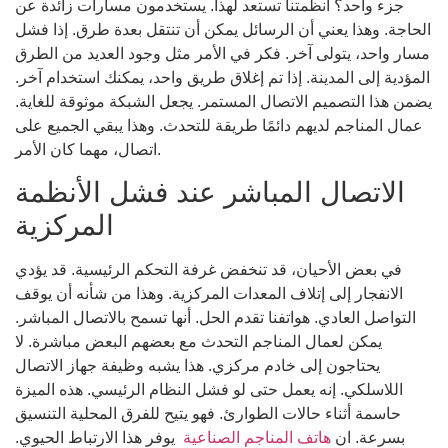
جزء واحد؟ أنظمتنا تستعد لهذا. يستخدمون مسارات زائدة عن
الحاجة. وهذا يعني أن الرسائل يمكن أن تنتقل بعدة طرق. إذا فشل
مسار واحد، يتولى آخر. فكر في الأمر مثل وجود العديد من الطرق
المؤدية إلى المدينة. إذا تم إغلاق طريق واحد، يمكنك استخدام آخر.
يضمن هذا التصميم الاتصال المستمر. يجعل الشبكة موثوقة للغاية.
عمال المناجم لديهم دائمًا طريقة للتحدث. وهذا يبقي الجميع على
اتصال، مهما كان الأمر.
الاتصال المباشر عند فشل الأنظمة
المركزية
في بعض الأحيان، قد تنخفض غرفة التحكم الرئيسية. قد يؤدي
الانفجار إلى إتلاف المعدات المركزية. وهذا من شأنه أن يوقف
التواصل العادي. هواتفنا تقدم الحل. أنها تسمح بالاتصال المباشر.
يمكن لعمال المناجم التحدث مع بعضهم البعض مباشرة. لا
يحتاجون إلى خادم مركزي. هذا يشبه وظيفة جهاز الاتصال
اللاسلكي. إنه يعمل حتى لو فشل النظام الرئيسي. هذه الميزة
حاسمة أثناء حالات الطوارئ. فهو يتيح للفرق المحلية التنسيق
بسرعة. ان
هاتف المناجم الصناعية
يوفر هذا الارتباط الحيوي.