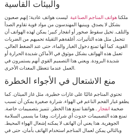
والبيئات القاسية
ملكنا
هواتف المناجم الصناعية
ليست هواتف عادية؛ إنهم صعبون
بشكل لا يصدق. ويبنيها المهندسون من مواد قوية تقاوم الصدأ
والتلف. تخيل سقوط صخور أو انفجار كبير؛ يمكن لهذه الهواتف أن
تتحمل مثل هذه التأثيرات. أغلفةهم الثقيلة تحميهم من الضربات
القوية. كما أنها تمنع دخول الغبار والماء، حتى عند الضغط العالي.
تعمل هذه الهواتف بشكل موثوق في الأماكن شديدة الحرارة أو
شديدة البرودة. ويعني هذا التصميم القوي أنهم يستمرون في
العمل عندما تتعطل المعدات الأخرى.
منع الاشتعال في الأجواء الخطرة
تحتوي المناجم غالبًا على غازات خطيرة، مثل غاز الميثان. كما
يطفو غبار الفحم الناعم في الهواء. شرارة صغيرة يمكن أن تسبب
ضخمة
انفجار
. هواتفنا تمنع هذا الخطر. تتميز بتصميمات خاصة.
تمنع هذه التصميمات حدوث أي شرارات. وهذا ما يسمى السلامة
الجوهرية. هذا يعني أن الهاتف لا يمكنه إشعال الهواء المحيط.
وبالتالي يمكن لعمال المناجم استخدام الهاتف بأمان، حتى في