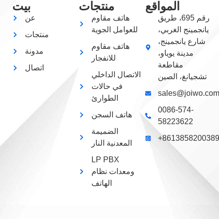
المواقع
منتجات
بيت
رقم 695، طريق
هاتف مقاوم
عن
يانجمينج الغربي،
للعوامل الجوية
منتجات
شارع يانجمينج،
هاتف مقاوم
مدونة
مدينة يوياو،
للانفجار
مقاطعة
اتصال
الاتصال الداخلي
تشجيانغ، الصين
في حالات
sales@joiwo.co
الطوارئ
0086-574-
هاتف السجن
58223622
الضميمة
+861385820038
المعدنية النار
LP PBX
ومعدات نظام
الهاتف