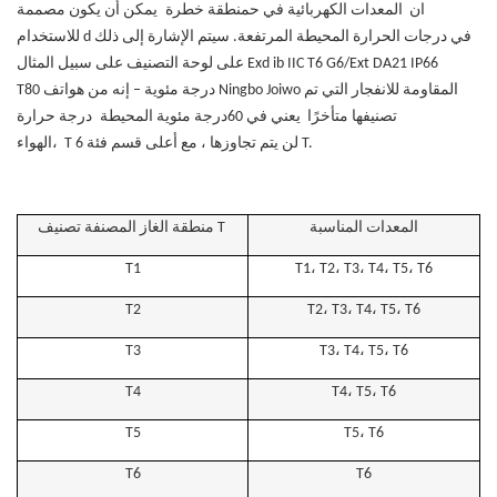
ان
المعدات الكهربائية
في ح
منطقة خطرة
يمكن أن يكون
مصممة
في درجات الحرارة المحيطة المرتفعة. سيتم الإشارة إلى ذلك
d
للاستخدام
Exd ib IIC T6 G6/Ext DA21 IP66
على لوحة التصنيف على سبيل المثال
درجة مئوية
– إنه من هواتف Ningbo Joiwo المقاومة للانفجار التي تم
T80
تصنيفها متأخرًا
يعني في
60
درجة مئوية المحيطة
درجة حرارة
، مع أعلى قسم فئة T.
لن يتم تجاوزها
6
T
الهواء،
المعدات المناسبة
منطقة الغاز المصنفة تصنيف T
T1
T1، T2، T3، T4، T5، T6
T2
T2، T3، T4، T5، T6
T3
T3، T4، T5، T6
T4
T4، T5، T6
T5
T5، T6
T6
T6