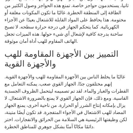
ثانيا، يستخدمون حواجز خاصة. تمنع هذه الحواجز وصول الكثير من
الطاقة إلى المنطقة الخطرة. غالبًا ما تكون المكونات مغلفة أو
مختومة. هذا يحافظ على المواد القابلة للاشتعال بعيدًا عن الأجزاء
الكهربائية. كما يتحكم الجهاز في درجة حرارة سطحه. لا تصبح
ساخنة بدرجة كافية لإشعال أي شيء حولها. هذه الميزات تجعل
الهاتف المقاوم للهب أداة أمان موثوقة.
التمييز بين الأجهزة المقاومة للهب
والأجهزة القوية
غالبًا ما يخلط الناس بين الأجهزة المقاومة للهب والأجهزة القوية.
إنهم مختلفون جدًا. الجهاز القوي صعب. يمكنه التعامل مع
القطرات والغبار والماء. لقد تم تصميمه ليتحمل الظروف الجسدية
القاسية. ومع ذلك، فإن الجهاز القوي لا يمنع بالضرورة الاشتعال. لا
يزال بإمكانه إنتاج الشرر أو الحرارة. من ناحية أخرى، يمنع الجهاز
المضاد للهب الاشتعال في الأجواء المتفجرة. قد تكون أيضًا متينة،
لكن وظيفتها الرئيسية هي السلامة من الحرائق والانفجارات. اختر
دائمًا مكانًا آمنًا بشكل جوهري للمناطق الخطرة.