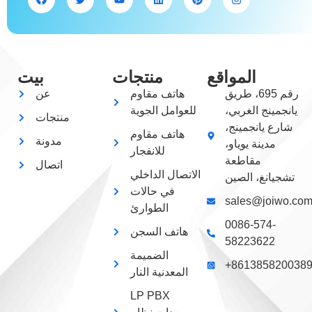
المواقع
منتجات
بيت
رقم 695، طريق
هاتف مقاوم
عن
يانجمينج الغربي،
للعوامل الجوية
منتجات
شارع يانجمينج،
هاتف مقاوم
مدونة
مدينة يوياو،
للانفجار
مقاطعة
اتصال
الاتصال الداخلي
تشجيانغ، الصين
في حالات
sales@joiwo.co
الطوارئ
0086-574-
هاتف السجن
58223622
الضميمة
+861385820038
المعدنية النار
LP PBX