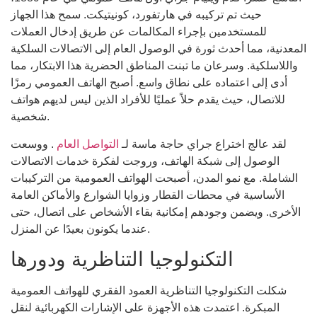
حيث تم تركيبه في هارتفورد، كونيتيكت. سمح هذا الجهاز
للمستخدمين بإجراء المكالمات عن طريق إدخال العملات
المعدنية، مما أحدث ثورة في الوصول العام إلى الاتصالات السلكية
واللاسلكية. وسرعان ما تبنت المناطق الحضرية هذا الابتكار، مما
أدى إلى اعتماده على نطاق واسع. أصبح الهاتف العمومي رمزًا
للاتصال، حيث يقدم حلاً عمليًا للأفراد الذين ليس لديهم هواتف
شخصية.
لقد عالج اختراع جراي حاجة ماسة لـ
التواصل العام
. ووسعت
الوصول إلى شبكة الهاتف، وروجت لفكرة خدمات الاتصالات
الشاملة. مع نمو المدن، أصبحت الهواتف العمومية من التركيبات
الأساسية في محطات القطار وزوايا الشوارع والأماكن العامة
الأخرى. ويضمن وجودهم إمكانية بقاء الأشخاص على اتصال، حتى
عندما يكونون بعيدًا عن المنزل.
التكنولوجيا التناظرية ودورها
شكلت التكنولوجيا التناظرية العمود الفقري للهواتف العمومية
المبكرة. اعتمدت هذه الأجهزة على الإشارات الكهربائية لنقل