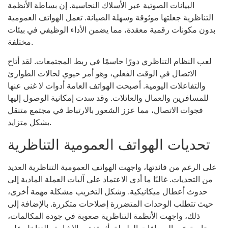
البيانات الصوتية عبر الأسلاك النحاسية. إن بساطة الأنظمة
التناظرية جعلتها موثوقة وسهلة الصيانة. تعمل الهواتف العمومية
بدون مكونات رقمية معقدة، مما يضمن الأداء الوظيفي في بيئات
مختلفة.
لعب النظام التناظري دورًا حاسمًا في ربط المجتمعات. لقد أتاح
الاتصال في الوقت الفعلي، وهو أمر حيوي لحالات الطوارئ
والتفاعلات اليومية. أصبحت الهواتف العامة أدوات لا غنى عنها
للمسافرين والعمال والعائلات. وقد سدت إمكانية الوصول إليها
فجوات الاتصال، مما عزز الشعور بالارتباط في مجتمع متنقل
بشكل متزايد.
تحديات الهواتف العمومية التناظرية
على الرغم من فائدتها، واجهت الهواتف العمومية التناظرية العديد
من التحديات. غالبًا ما أدى الاعتماد على آليات العملة المادية إلى
حدوث أعطال ميكانيكية. وشكل التخريب مشكلة مهمة أخرى،
حيث تتطلب الوحدات المتضررة إصلاحات متكررة. بالإضافة إلى
ذلك، واجهت الأنظمة التناظرية صعوبة في جودة المكالمات،