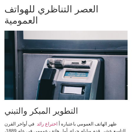
العصر التناظري للهواتف
العمومية
التطوير المبكر والتبني
ظهر الهاتف العمومي باعتباره أ
اختراع رائد
في أواخر القرن
التاسع عشر. قدم ويليام جراي أول هاتف عمومي في عام 1889،