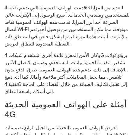
قدمت الهواتف العمومية التي تدعم تقنية 4G العديد من المزايا
للمستخدمين ومقدمي الخدمات. أصبح الوصول إلى الإنترنت عالي
السرعة أحد أبرز المزايا. قدمت هذه الهواتف العمومية نقاط
اتصال Wi-Fi موثوقة، مما مكن المستخدمين من توصيل أجهزتهم
بالإنترنت. أثبتت هذه الميزة قيمتها بشكل خاص في المناطق ذات
التغطية المحدودة للنطاق العريض.
وكان الأمن المعزز فائدة أخرى. تستخدم شبكات 4G بروتوكولات
تشفير متقدمة لحماية بيانات المستخدم، وضمان الاتصال الآمن.
بالإضافة إلى ذلك، تدعم هذه الهواتف العمومية طرق الدفع بدون
تلامس، مما يجعل المعاملات أكثر ملاءمة وأمانًا. كما أدى دمج
تقنية 4G إلى تقليل تكاليف الصيانة من خلال القضاء على الحاجة
إلى أسلاك واسعة النطاق.
أمثلة على الهواتف العمومية الحديثة
4G
تعرض الهواتف العمومية الحديثة من الجيل الرابع تصميمات
ووظائف مبتكرة. على سبيل المثال، استبدلت أكشاك LinkNYC