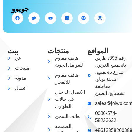
جويوو
المواقع
منتجات
بيت
رقم 695، طريق
هاتف مقاوم
عن
يانجمينج الغربي،
للعوامل الجوية
منتجات
شارع يانجمينج،
هاتف مقاوم
مدونة
مدينة يوياو،
للانفجار
مقاطعة
اتصال
الاتصال الداخلي
تشجيانغ، الصين
في حالات
sales@joiwo.co
الطوارئ
0086-574-
هاتف السجن
58223622
الضميمة
+861385820038