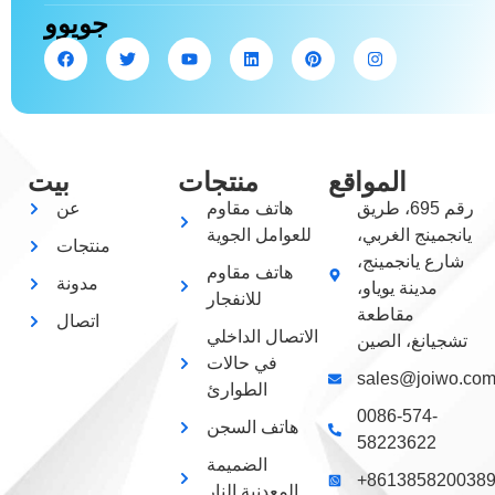
جويوو
المواقع
منتجات
بيت
رقم 695، طريق
هاتف مقاوم
عن
يانجمينج الغربي،
للعوامل الجوية
منتجات
شارع يانجمينج،
هاتف مقاوم
مدونة
مدينة يوياو،
للانفجار
مقاطعة
اتصال
الاتصال الداخلي
تشجيانغ، الصين
في حالات
sales@joiwo.co
الطوارئ
0086-574-
هاتف السجن
58223622
الضميمة
+861385820038
المعدنية النار