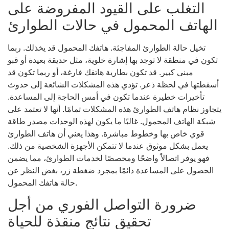
التغلب على القيود المفروضة على
الهاتف المحمول في حالات الطوارئ
تخيل حالة الطوارئ المفاجئة. هاتفك المحمول قد يخذلك. ربما
تكون في منطقة لا توجد بها إشارة خلوية، مثل حديقة بعيدة أو قبو
مبنى كبير. قد تكون بطارية هاتفك فارغة، أو ربما تكون قد
أسقطتها في لحظة ذعر. تؤدي هذه المشكلات الشائعة إلى حدوث
تأخيرات خطيرة عندما تكون في أمس الحاجة إلى المساعدة.
يتجاوز نظام هاتف الطوارئ هذه المشكلات تمامًا. أنها لا تعتمد على
شبكة الهاتف المحمول. غالبًا ما يكون لهذه الوحدات مصدر طاقة
قوي خاص بها وخطوط مباشرة. وهذا يعني أن هاتف الطوارئ
يعمل بشكل موثوق عندما لا تتمكن الأجهزة الشخصية من ذلك.
فهو يوفر اتصالاً واضحًا ومخصصًا لخدمات الطوارئ، مما يضمن
الحصول على المساعدة دائمًا بمجرد ضغطة زر، بغض النظر عن
حالة هاتفك المحمول.
ضرورة التواصل الفوري من أجل
تحقيق نتائج منقذة للحياة