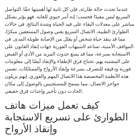
عندما تحدث حالة طارئة، فإن كل ثانية لها أهميتها حقًا. التواصل
السريع ليس مفيدًا فحسب؛ إنه أمر حيوي للغاية. فهو يؤثر بشكل
مباشر على معدلات البقاء على قيد الحياة وشدة النتائج. في حالات
الطوارئ الطبية، الاتصال السريع يعني وصول المسعفين مبكرًا،
مما قد ينقذ حياة شخص أو يقلل من الإصابة طويلة المدى. في
المواقف الأمنية، تساعد التنبيهات الفورية جهات إنفاذ القانون على
الاستجابة بسرعة، مما قد يمنع حدوث المزيد من الأذى أو القبض
على المشتبه بهم. تحتاج فرق الإطفاء والإنقاذ أيضًا إلى معلومات
فورية ودقيقة للتصرف بسرعة وإنقاذ الأرواح والممتلكات. تضمن
هذه الأنظمة المخصصة هذا الاتصال المهم والفوري. إنهم يزيلون
حواجز الاتصال، مما يسمح للمستجيبين بالوصول إلى مكان
الحادث دون تأخير وإحداث فرق حقيقي.
كيف تعمل ميزات هاتف
الطوارئ على تسريع الاستجابة
وإنقاذ الأرواح