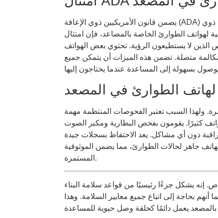
يضمن قانون الأمريكيين ذوي الإعاقة (ADA) إمكانية استخدام الجميع للأماكن العامة. وهذا يشمل الأشخاص ذوي
 الطوارئ الخاصة بالمصاعد، فإن امتثال ADA يعني أشياء محددة. يجب أن تكون أزرار الهاتف
ص الذين لا يستطيعون الرؤية. تحتوي بعض الهواتف
لمكالمة متصلة. تضمن هذه الميزات أن يتمكن جميع
ة لهاتف الطوارئ في المصعد
ة. ولهذا السبب تعتبر الفحوصات المنتظمة مهمة
لهواتف كثيرًا. يقومون بفحص البطارية ومكبر الصوت
مراقبة دون أي مشاكل. يعد الاحتفاظ بسجلات جيدة
 الهاتف جاهز لحالات الطوارئ، مما يضمن الموثوقية
المستمرة.
. إنه يشكل جزءًا رئيسيًا من قواعد سلامة البناء
ا أنهم بحاجة إلى اتباع جميع معايير السلامة. وهذا