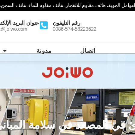
وامل الجوية، هاتف مقاوم للانفجار، هاتف مقاوم للماء، هاتف السجن،
رقم التليفون
عنوان البريد الإلكت
s@joiwo.com
0086-574-58223622
اتصال
مدونة
 في المصعد في سلامة المباني ا