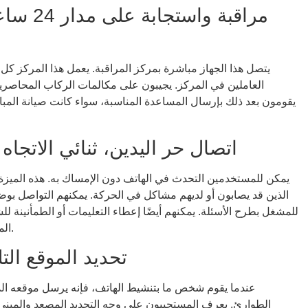
مراقبة و
يتصل هذا الجهاز مباشرة بمركز المراقبة. يعمل هذا المركز كل 
العاملين في المركز. يجيبون على مكالمات الركاب المحاصرين
يقومون بعد ذلك بإرسال المساعدة المناسبة، سواء كانت صيانة المبا
اتصال حر اليدين، ثنائي الاتجا
يمكن للمستخدمين التحدث في الهاتف دون الإمساك به. هذه الميزة 
الذين قد يصابون أو لديهم مشاكل في الحركة. يمكنهم التواصل بوضوح
للمشغل بطرح الأسئلة. يمكنهم أيضًا إعطاء التعليمات أو الطمأنينة 
المباشرة على تهدئة الأشخاص وتوفر معلومات مهمة.
تحديد الموقع ال
عندما يقوم شخص ما بتنشيط الهاتف، فإنه يرسل موقعه الدقيق تل
الطوارئ. يعرف المستجيبون على وجه التحديد المصعد والمبنى