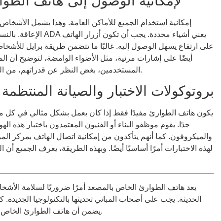
امتثال ADA لإمكانية الوصول إلى هاتف الطوارئ في المصعد
الإعاقة. بالنسبة لهواتف
على ارتفاع يسهل الوصول إليه. غالبًا ما تتضمن طريقة برايل للأشخا
أيضًا على إشارات مرئية، مثل الأضواء الوامضة، لتوضيح أن ا
المستخدمين، بغض النظر عن قدراتهم، من الوصول بسهولة إلى المساعدة عندما يحتاجون إليها.
بروتوكولات الاختبار والصيانة المنتظم
يكون هاتف الطوارئ مفيدًا فقط إذا كان يعمل بشكل مثالي في كل مر
جدًا. يقوم موظفو البناء أو الفنيون المعتمدون باختبار هذه ا
والميكروفون. كما أنهم يتأكدون من إمكانية اتصال الهاتف بمركز ال
لهذه الاختبارات أمرًا أساسيًا أيضًا. وبهذه الطريقة، يعرف الجميع أن
يعد هاتف الطوارئ الخاص بالمصعد أمرًا ضروريًا لسلامة الأشخاص
الحديثة. يجب على أصحاب المباني تحديثها بالتكنولوجيا الجديدة. كم
يضمن أن هاتف الطوارئ الخاص بالمصعد يعمل دائمًا كحلقة وصل حيوية للمساعدة.