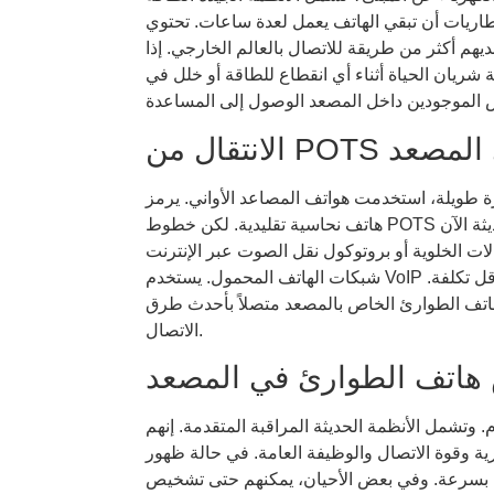
 البطاريات أن تبقي الهاتف يعمل لعدة ساعات. تحتوي
ديهم أكثر من طريقة للاتصال بالعالم الخارجي. إذا
شريان الحياة أثناء أي انقطاع للطاقة أو خلل في
يلة، استخدمت هواتف المصاعد الأواني. يرمز POTS إلى "خدمة الهاتف القديمة البسيطة". كانت هذه خطوط
هاتف نحاسية تقليدية. لكن خطوط POTS أصبحت أقل شيوعًا. كما أن صيانتها أكثر تكلفة. تتحول المباني الحديثة الآن
 بروتوكول نقل الصوت عبر الإنترنت (VoIP). تستخدم الأنظمة الخلوية
شبكات الهاتف المحمول. يستخدم VoIP الإنترنت. توفر هذه التقنيات الجديدة موثوقية أفضل وغالبًا ما تكون أقل تكلفة.
 هاتف الطوارئ الخاص بالمصعد متصلاً بأحدث طرق
الاتصال.
 هاتف الطوارئ في المصعد
وتشمل الأنظمة الحديثة المراقبة المتقدمة. إنهم
 وقوة الاتصال والوظيفة العامة. في حالة ظهور
لة بسرعة. وفي بعض الأحيان، يمكنهم حتى تشخيص