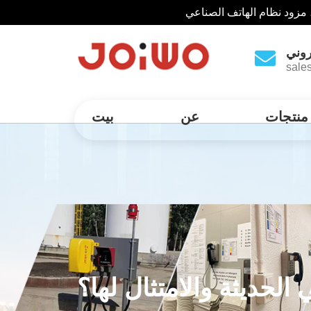
 مزود نظام الهاتف الصناعي
روني
sale
منتجات
عن
بيت
لحديثة والامتثال لها؟