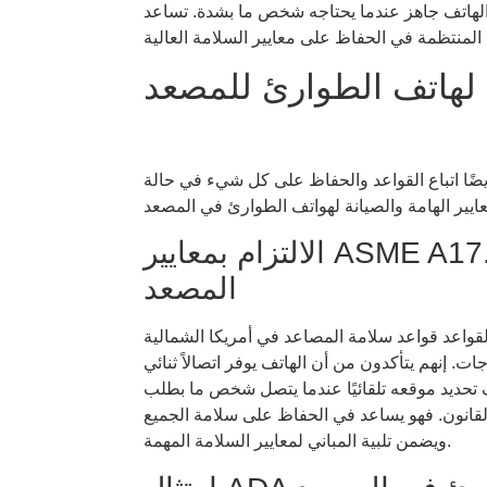
 الهاتف جاهز عندما يحتاجه شخص ما بشدة. تساعد
ة لهاتف الطوارئ للمصعد
يضًا اتباع القواعد والحفاظ على كل شيء في حالة
الالتزام بمعايير ASME A17.1/CSA B44 لهاتف الطوارئ في
المصعد
اعد سلامة المصاعد في أمريكا الشمالية. ASME A17.1 (للولايات المتحدة) وCSA B44 (لكندا)
جات. إنهم يتأكدون من أن الهاتف يوفر اتصالاً ثنائي
تف تحديد موقعه تلقائيًا عندما يتصل شخص ما بطلب
القانون. فهو يساعد في الحفاظ على سلامة الجميع
ويضمن تلبية المباني لمعايير السلامة المهمة.