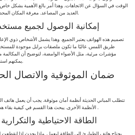
الوقت في السؤال عن الاتجاهات. وهذا أمر بالغ الأهمية بشكل خاص 
العديد من المصاعد. معرفة المكان المحدد يساعد فرق الطوارئ على الوصول بشكل أسرع.
إمكانية الوصول لجميع مستخ
تصميم هذه الهواتف يعتبر الجميع. وهذا يشمل الأشخاص ذوي الإعاق
طريق اللمس. غالبًا ما تكون ملصقات برايل موجودة للمست
مؤشرات مرئية، مثل الأضواء الوامضة، لتوضيح أن المكالمة 
يمكنهم استخدام الهاتف بفعالية عندما يحتاجون إلى المساعدة.
ضمان الموثوقية والاتصال ال
تتطلب المباني الحديثة أنظمة أمان موثوقة. يجب أن يعمل هاتف ا
.
التكنولوجيا الجديدة
الأنظمة الأخرى. يبحث هذا القسم في كيفية بقاء ه
الطاقة الاحتياطية والتكراري
يحتاج هاتف الطوارئ إلى الطاقة ليعمل. ماذا يحدث إذا انقطعت ا