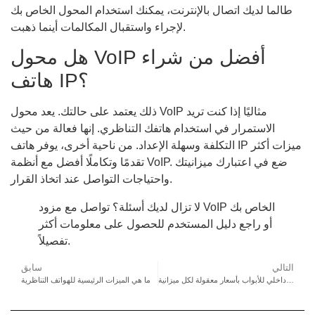
طالما لديك اتصال بالإنترنت، يمكنك استخدام المحول الخاص بك
لإجراء واستقبال المكالمات أينما ذهبت.
هل محول VoIP أفضل من شراء
هاتف IP؟
ذلك يعتمد على حالتك. يعد محول VoIP مثاليًا إذا كنت تريد
الاستمرار في استخدام هاتفك التناظري. إنها فعالة من حيث
التكلفة وسهلة الإعداد. من ناحية أخرى، يوفر هاتف IP ميزات أكثر
تقدمًا وتكاملًا أفضل مع أنظمة VoIP. ضع في اعتبارك ميزانيتك
واحتياجات التواصل عند اتخاذ القرار.
لا تزال لديك أسئلة؟ تواصل مع مزود VoIP الخاص بك
أو راجع دليل المستخدم للحصول على معلومات أكثر
تفصيلاً.
التالي
سابق
أفضل 10 أنظمة اتصال داخلي للأبواب بأسعار معقولة لكل ميزانية
ما هي الميزات الرئيسية للهواتف التناظرية