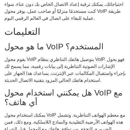
احتياجاتك، يمكنك ترقية إعداد الاتصال الخاص بك دون عناء. سواء
كنت مستخدمًا منزليًا أو صاحب عمل، يوفر محول VoIP طريقة
عملية للبقاء على اتصال في العالم الرقمي اليوم.
التعليمات
ما هو محول VoIP المستخدم؟
يقوم محول VoIP بتوصيل هاتفك التناظري بنظام VoIP. فهو يحول
الإشارات الصوتية التناظرية إلى بيانات رقمية، مما يسمح لك
بإجراء واستقبال المكالمات عبر الإنترنت. يساعدك هذا الجهاز على
استخدام هاتفك الحالي المزود بتقنية الاتصال الحديثة.
هل يمكنني استخدام محول VoIP مع
أي هاتف؟
يمكنك استخدام محول VoIP مع معظم الهواتف التناظرية. وتشمل
هذه الهواتف الأرضية التقليدية والنماذج اللاسلكية. ومع ذلك، فمن
الضروري التحقق من توافق هاتفك مع المحول قبل الشراء.