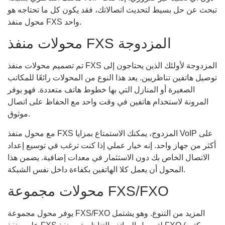
تبحث عن حل بسيط لتحديث اتصالاتك، فقد يكون كل ما تحتاجه هو
محول منفذ FXS واحد.
محولات منفذ FXS المزدوجة
تم تصميم محولات منفذ FXS المزدوجة لأولئك الذين يحتاجون إلى
توصيل هاتفين تناظريين. يعد هذا النوع من المحولات رائعًا للمكاتب
الصغيرة أو المنازل التي بها خطوط هاتف متعددة. فهو يوفر
المرونة لاستخدام هاتفين في وقت واحد مع الحفاظ على اتصال
موثوق.
مع محول منفذ FXS المزدوج، يمكنك الاستمتاع بمزايا VoIP على
أكثر من جهاز واحد. إنه خيار عملي إذا كنت ترغب في توسيع إعداد
الاتصال الخاص بك دون الاستثمار في معدات إضافية. يضمن هذا
المحول أن يعمل كلا الهاتفين بكفاءة داخل نفس الشبكة.
محولات مجموعة FXS/FXO
يوفر محول مجموعة FXS/FXO المزيد من التنوع. وهو يشتمل