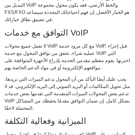
التبديل بين VoIP والخط الأرضي، فقد يكون محول مجموعة
FXS/FXO هو الخيار الأفضل. إن فهم احتياجاتك المحددة سيساعد
في تضييق نطاق خياراتك.
التوافق مع خدمات VoIP
لا تعمل جميع محولات VoIP مع كل مزود خدمة VoIP. قبل إجراء
عملية شراء، تحقق من توافق المحول مع خدمة VoIP التي
اخترتها. يقوم معظم مقدمي الخدمة بإدراج الأجهزة المتوافقة على
مواقعهم الإلكترونية أو في مواد الدعم الخاصة بهم.
يجب عليك أيضًا التأكد من أن المحول يدعم الميزات التي تريدها،
مثل تحويل المكالمات أو البريد الصوتي إلى البريد الإلكتروني. قد لا
تدعم بعض المحولات الميزات المتقدمة التي تقدمها بعض خدمات
VoIP بشكل كامل. إن ضمان التوافق مقدمًا يحفظك من المشاكل
المحتملة لاحقًا.
الميزانية وفعالية التكلفة
تلعب ميزانيتك دورًا كبيرًا في اختيار محول VoIP المناسب. على