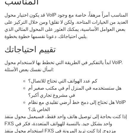
المناسب
قد يكون اختيار محول VoIP المناسب أمراً مرهقاً، خاصة مع وجود
العديد من الخيارات المتاحة. ولكن لا تقلق! ومن خلال التركيز على
بعض العوامل الأساسية، يمكنك العثور على المحول المثالي الذي
يلبي احتياجاتك. دعونا نقسمها خطوة بخطوة.
تقييم احتياجاتك
ابدأ بالتفكير في الطريقة التي تخطط بها لاستخدام محول VoIP.
اسأل نفسك بعض الأسئلة:
كم عدد الهواتف التي تحتاج للاتصال؟
هل ستستخدمه في المنزل أم في مكتب صغير أم
في مشروع تجاري أكبر؟
هل تحتاج إلى دمج خط أرضي تقليدي مع نظام VoIP
الخاص بك؟
إذا كنت بحاجة إلى توصيل هاتف واحد فقط، فسيعمل محول منفذ
FXS واحد بشكل جيد. بالنسبة للهواتف المتعددة، فكر في
استخدام محول منفذ FXS مزدوج. إذا كنت تريد المرونة في