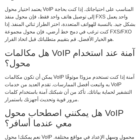
يعتمد اختيار محول VoIP المناسب على احتياجاتك. إذا كنت بحاجة
إلى توصيل هاتف واحد فقط، فإن محول منفذ FXS واحد يعمل
بشكل جيد. بالنسبة للهواتف المتعددة، اختر الطراز ثنائي المنفذ. إذا
كنت ترغب في دمج خط أرضي، فإن محول مجموعة FXS/FXO
هو الخيار الأفضل. قم بتقييم متطلباتك قبل اتخاذ القرار.
هل مكالمات VoIP آمنة عند استخدام
محول؟
يمكن أن تكون مكالمات VoIP آمنة إذا كنت تستخدم مزودًا موثوقًا
به واتبعت أفضل الممارسات. تقدم العديد من خدمات VoIP
التشفير لحماية بياناتك. تأكد من أن شبكتك آمنة باستخدام كلمات
مرور قوية وتحديث أجهزتك باستمرار.
هل يمكنني اصطحاب محول VoIP
معي عندما أسافر؟
نعم يمكنك! محول VoIP محمول وسهل الإعداد في مواقع مختلفة.