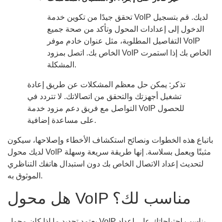
تحقق جيدًا من تكوين خدمة VoIP لديك. قم بتسجيل
الدخول إلى إعدادات المحول وتأكد من صحة جميع
التفاصيل المطلوبة، مثل عنوان خادم موفر VoIP
الخاص بك. اتصل بمزود VoIP الخاص بك إذا استمرت
المشكلة.
تذكر: يمكن حل معظم المشكلات عن طريق إعادة
تشغيل أجهزتك والتحقق من اتصالاتك. لا تتردد في
التواصل مع فريق دعم مزود خدمة VoIP للحصول
على مساعدة إضافية.
باتباع هذه الخطوات ونصائح استكشاف الأخطاء وإصلاحها، سيكون
لديك محول VoIP مثبتًا ويعمل بسلاسة. إنها طريقة سريعة وسهلة
لتحديث إعداد الاتصال الخاص بك دون استبدال هاتفك التناظري
الموثوق به.
هل محول VoIP مناسب لك؟
يعتمد تحديد ما إذا كان محول VoIP يناسب احتياجاتك على إعداد