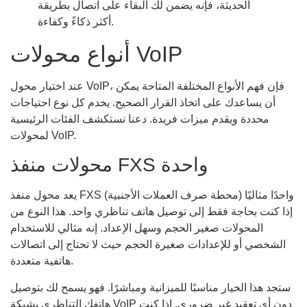
الحديثة، فإنه يضمن لك البقاء على اتصال بطريقة
أكثر ذكاءً وكفاءة.
أنواع محولات VoIP
عند اختيار محول VoIP، فإن فهم الأنواع المختلفة المتاحة يمكن
أن يساعدك على اتخاذ القرار الصحيح. يخدم كل نوع احتياجات
محددة ويقدم ميزات فريدة. دعنا نستكشف الفئات الرئيسية
لمحولات VoIP.
محولات منفذ FXS واحدة
يعد محول منفذ FXS (محطة صرف العملات الأجنبية) واحدًا مثاليًا
إذا كنت بحاجة فقط إلى توصيل هاتف تناظري واحد. هذا النوع من
المحولات صغير الحجم وسهل الإعداد. إنه مثالي للاستخدام
الشخصي أو للإعدادات صغيرة الحجم حيث لا تحتاج إلى اتصالات
هاتفية متعددة.
ستجد هذا الخيار مناسبًا للميزانية ومباشرًا. فهو يسمح لك بتوصيل
هاتفك التناظري بشبكة VoIP دون أي تعقيد غير ضروري. إذا كنت