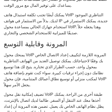
يساعدك على توفير المال مع مرور الوقت.
يمكنك أيضًا تجنب تكلفة استبدال هاتف VoIP التناظري الموجود
لديك. بدلاً من الاستثمار في هواتف IP جديدة، يمكنك الاستمرار في
استخدام جهازك الحالي بمساعدة محول VoIP. وهذا يجعله حلاً
صديقًا للميزانية للاستخدام الشخصي والتجاري.
المرونة وقابلية التوسع
يمنحك محول VoIP المرونة اللازمة لتكييف إعداد الاتصال الخاص
بك وفقًا لاحتياجاتك. يمكنك توصيل العديد من الهواتف التناظرية
بمحول واحد، حسب الطراز الذي تختاره. يتيح لك هذا توسيع
نظامك دون إجراء ترقيات كبيرة. سواء كنت تقوم بإضافة هاتف
لمكتب منزلي أو توسيع نطاق أعمالك المتنامية، فإن محول VoIP
يجعل الأمر سهلاً.
تضيف إمكانية نقل محول VoIP طبقة أخرى من الراحة. يمكنك
أخذها معك عند التنقل أو السفر. طالما لديك اتصال بالإنترنت،
يظل نظام الهاتف الخاص بك يعمل. تضمن هذه المرونة أن إعداد