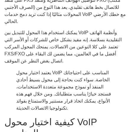
على منفذ FXS لتوصيل الهواتف التناظرية ومنفذ FXO (مكتب
الصرف الأجنبي) للاتصال بخط هاتف تقليدي. يعد هذا النوع من
المحولات مثاليًا إذا كنت تريد دمج خدمات VoIP مع خطك الأرضي
الحالي.
يمكنك استخدام هذا المحول للتبديل بين VoIP وأنظمة الهاتف
التقليدية بسلاسة. إنه مفيد بشكل خاص للشركات أو الأسر التي
تعتمد على كلا النوعين من الاتصالات. يمنحك المحول المركب
FXS/FXO أفضل ما في العالمين، مما يضمن لك البقاء على
اتصال بغض النظر عن الموقف.
يعتمد اختيار محول VoIP المناسب على احتياجاتك
الخاصة. سواء كنت بحاجة إلى محول بسيط أحادي
المنفذ أو نموذج مجموعة متعددة الاستخدامات،
فستجد خيارًا يناسب متطلباتك. ومن خلال فهم هذه
الأنواع، يمكنك اتخاذ قرار مستنير والاستمتاع بفوائد
تكنولوجيا الاتصالات الحديثة.
كيفية اختيار محول VoIP