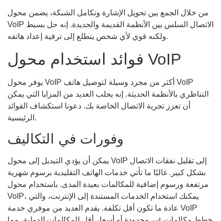
من خلال الجمع بين تحويل الإشارة وتكامل الشبكة، يضمن محول
VoIP الاتصال السلس بين الأنظمة القديمة والجديدة. إنه حل بسيط
ولكنه قوي لأي شخص يتطلع إلى ترقية إعداد هاتفه.
فوائد استخدام محول VoIP
يوفر محول VoIP أكثر من مجرد وسيلة لتوصيل هاتف VoIP
التناظري بالأنظمة الحديثة. إنه يجلب العديد من المزايا التي يمكن
أن تعزز تجربة الاتصال الخاصة بك. دعونا استكشاف الفوائد
الرئيسية.
وفورات في التكاليف
يمكن أن يؤدي التبديل إلى محول VoIP إلى تقليل نفقات الاتصال
بشكل كبير. غالبًا ما تأتي خدمات الهاتف التقليدية برسوم شهرية
مرتفعة ورسوم إضافية للمكالمات بعيدة المدى. باستخدام محول
VoIP، يمكنك استخدام الخدمات المستندة إلى الإنترنت، والتي
عادة ما تكون أقل تكلفة. يقدم العديد من موفري خدمة VoIP
خطط مكالمات غير محدودة أو أسعار أقل للمكالمات الدولية، مما