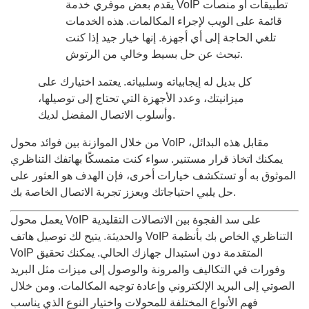
يقدم بعض موفري خدمة VoIP تطبيقات أو منصات
قائمة على الويب لإجراء المكالمات. هذه الخدمات
تلغي الحاجة إلى أي أجهزة. إنها خيار جيد إذا كنت
تبحث عن حل بسيط وخالي من الرتوش.
كل بديل له إيجابياته وسلبياته. يعتمد اختيارك على
ميزانيتك، وعدد الأجهزة التي تحتاج إلى توصيلها،
وأسلوب الاتصال المفضل لديك.
من خلال الموازنة بين فوائد محول VoIP مقابل هذه البدائل،
يمكنك اتخاذ قرار مستنير. سواء كنت متمسكًا بهاتفك التناظري
الموثوق به أو تستكشف خيارات أخرى، فإن الهدف هو العثور على
حل يلبي احتياجاتك ويعزز تجربة الاتصال الخاصة بك.
يعمل محول VoIP على سد الفجوة بين الاتصالات التقليدية
والحديثة. يتيح لك توصيل هاتف VoIP التناظري الخاص بك بأنظمة
VoIP المتقدمة دون استبدال جهازك الحالي. يمكنك تحقيق
وفورات في التكاليف والمرونة والوصول إلى ميزات مثل البريد
الصوتي إلى البريد الإلكتروني وإعادة توجيه المكالمات. ومن خلال
فهم الأنواع المختلفة للمحولات واختيار النوع الذي يناسب