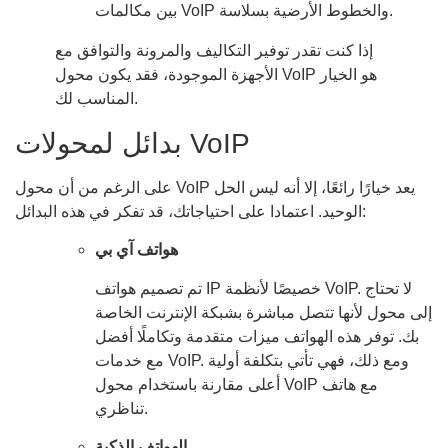
بين مكالمات VoIP والخطوط الأرضية بسلاسة.
إذا كنت تقدر توفير التكاليف والمرونة والتوافق مع
الأجهزة الموجودة، فقد يكون محول VoIP هو الخيار
المناسب لك.
بدائل لمحولات VoIP
على الرغم من أن محول VoIP يعد خيارًا رائعًا، إلا أنه ليس الحل
الوحيد. اعتمادا على احتياجاتك، قد تفكر في هذه البدائل:
هواتف آي بي
تم تصميم هواتف IP خصيصًا لأنظمة VoIP. لا تحتاج
إلى محول لأنها تتصل مباشرة بشبكة الإنترنت الخاصة
بك. توفر هذه الهواتف ميزات متقدمة وتكاملًا أفضل
مع خدمات VoIP. ومع ذلك، فهي تأتي بتكلفة أولية
أعلى مقارنة باستخدام محول VoIP مع هاتف
تناظري.
الهواتف الذكية