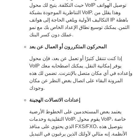
حيث التكلفة. يتيح لك محول VoIP توصيل الهواتف
التناظرية الموجودة بشبكة VoIP. وهذا يقلل من
التكاليف الأولية ويلغي الحاجة إلى هواتف IP باهظة
الثمن. يمكنك توسيع نطاق الإعداد الخاص بك مع نمو
عملك دون كسر البنك.
المحركون المتكررون أو العمال عن بعد
إذا كنت تتنقل كثيرًا أو تعمل عن بعد، فإن محول
VoIP يوفر إمكانية النقل. يمكنك اصطحابه معك
وإعداده في أي مكان متصل بالإنترنت. تضمن لك هذه
المرونة البقاء على اتصال بغض النظر عن مكان
وجودك.
إعدادات الاتصالات الهجينة
يعتمد بعض المستخدمين على الخطوط الأرضية
التقليدية وخدمات VoIP. يقوم محول VoIP، خاصة
الذي يحتوي على منافذ FXS/FXO، بتوصيل هذه
الأنظمة. إنه مثالي لأولئك الذين يرغبون في التبديل