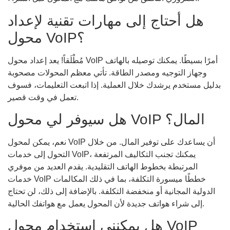
هل أحتاج إلى مهارات تقنية لإعداد
محول VoIP؟
مُطْلَقاً! يعد إعداد محول VoIP أمرًا بسيطًا. يمكنك توصيله بالهاتف
وجهاز التوجيه ومصدر الطاقة. تأتي معظم المحولات مصحوبة
بدليل مستخدم يرشدك خلال العملية. إذا اتبعت التعليمات، فسوف
تعمل في وقت قصير.
هل سيوفر لي محول VoIP المال؟
نعم، يمكن لمحول VoIP أن يساعدك على توفير المال. من خلال
التحول إلى خدمات VoIP، يمكنك تجنب التكاليف المرتفعة
المرتبطة بخطوط الهاتف التقليدية. يقدم العديد من موفري
خدمات VoIP خططًا ميسورة التكلفة، بما في ذلك المكالمات
الدولية المجانية أو منخفضة التكلفة. بالإضافة إلى ذلك، لن تحتاج
إلى شراء هواتف جديدة لأن المحول يعمل مع هواتفك الحالية.
هل يمكنني استخدام محول VoIP